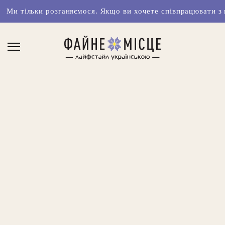
розганяємося. Якщо ви хочете співпрацювати з нами чи маєт