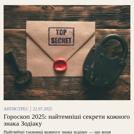
АНТИСТРЕС
22.07.2025
Гороскоп 2025: найтемніші секрети кожного
знака Зодіаку
Найглибші таємниці кожного знака зодіаку — що вони