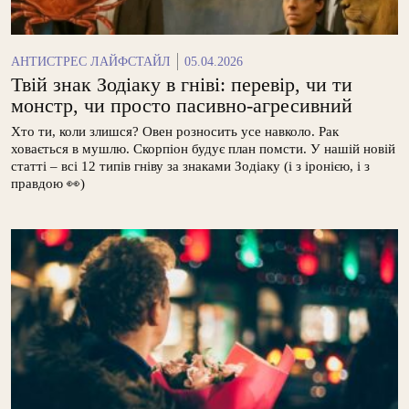
АНТИСТРЕС ЛАЙФСТАЙЛ
05.04.2026
Твій знак Зодіаку в гніві: перевір, чи ти
монстр, чи просто пасивно-агресивний
Хто ти, коли злишся? Овен розносить усе навколо. Рак
ховається в мушлю. Скорпіон будує план помсти. У нашій новій
статті – всі 12 типів гніву за знаками Зодіаку (і з іронією, і з
правдою 👀)