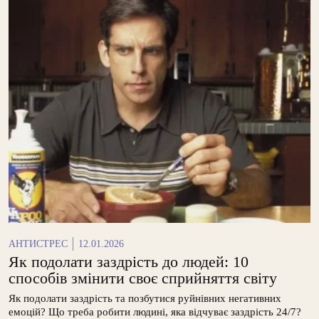
АНТИСТРЕС
12.01.2026
Як подолати заздрість до людей: 10
способів змінити своє сприйняття світу
Як подолати заздрість та позбутися руйнівних негативних
емоцій? Що треба робити людині, яка відчуває заздрість 24/7?