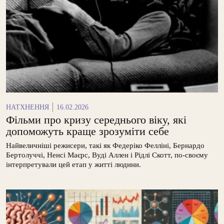
НАТХНЕННЯ
16.02.2026
Фільми про кризу середнього віку, які
допоможуть краще зрозуміти себе
Найвеличніші режисери, такі як Федеріко Фелліні, Бернардо
Бертолуччі, Ненсі Маєрс, Вуді Аллен і Рідлі Скотт, по-своєму
інтерпретували цей етап у житті людини.