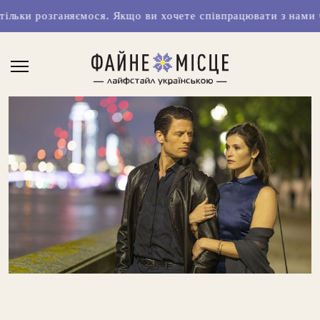
ємося. Якщо ви хочете співпрацювати з нами чи маєте класн