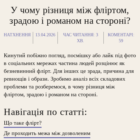
У чому різниця між фліртом,
зрадою і романом на стороні?
НАТХНЕННЯ
13.04.2026
ЧАС ЧИТАННЯ:
3
КОМЕНТАРІ:
ХВ.
59
Кинутий побіжно погляд, посмішку або лайк під фото
в соціальних мережах частина людей розцінює як
безневинний флірт. Для інших це зрада, причина для
ревнощів і образи. Зробимо аналіз всіх складових
проблеми та розберемося, в чому різниця між
фліртом, зрадою і романом на стороні.
Навігація по статті:
Що таке флірт?
Де проходить межа між дозволеним