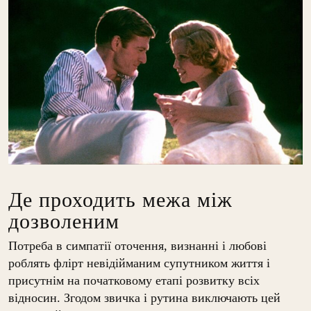
Де проходить межа між
дозволеним
Потреба в симпатії оточення, визнанні і любові
роблять флірт невідійманим супутником життя і
присутнім на початковому етапі розвитку всіх
відносин. Згодом звичка і рутина виключають цей