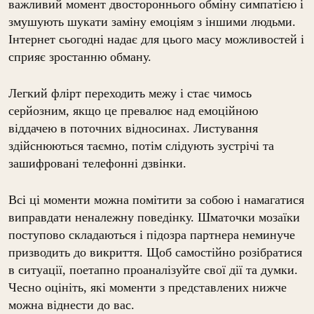
важливий момент двостороннього обміну симпатією і
змушують шукати заміну емоціям з іншими людьми.
Інтернет сьогодні надає для цього масу можливостей і
сприяє зростанню обману.
Легкий флірт переходить межу і стає чимось
серйозним, якщо це превалює над емоційною
віддачею в поточних відносинах. Листування
здійснюються таємно, потім слідують зустрічі та
зашифровані телефонні дзвінки.
Всі ці моменти можна помітити за собою і намагатися
виправдати неналежну поведінку. Шматочки мозаїки
поступово складаються і підозра партнера неминуче
призводить до викриття. Щоб самостійно розібратися
в ситуації, поетапно проаналізуйте свої дії та думки.
Чесно оцініть, які моменти з представлених нижче
можна віднести до вас.