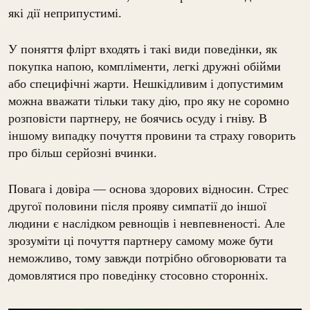
які дії неприпустимі.
У поняття флірт входять і такі види поведінки, як
покупка напою, компліменти, легкі дружні обійми
або специфічні жарти. Нешкідливим і допустимим
можна вважати тільки таку дію, про яку не соромно
розповісти партнеру, не боячись осуду і гніву. В
іншому випадку почуття провини та страху говорить
про більш серйозні вчинки.
Повага і довіра — основа здорових відносин. Стрес
другої половини після прояву симпатії до іншої
людини є наслідком ревнощів і невпевненості. Але
зрозуміти ці почуття партнеру самому може бути
неможливо, тому завжди потрібно обговорювати та
домовлятися про поведінку стосовно сторонніх.