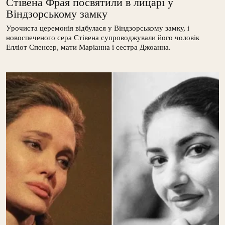
Стівена Фрая посвятили в лицарі у
Віндзорському замку
Урочиста церемонія відбулася у Віндзорському замку, і
новоспеченого сера Стівена супроводжували його чоловік
Елліот Спенсер, мати Маріанна і сестра Джоанна.