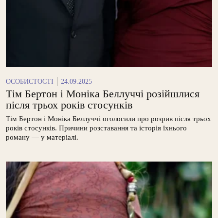
ОСОБИСТОСТІ
24.09.2025
Тім Бертон і Моніка Беллуччі розійшлися
після трьох років стосунків
Тім Бертон і Моніка Беллуччі оголосили про розрив після трьох
років стосунків. Причини розставання та історія їхнього
роману — у матеріалі.