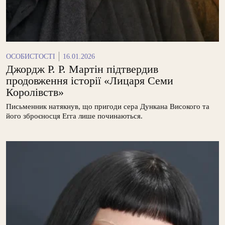
ОСОБИСТОСТІ
16.01.2026
Джордж Р. Р. Мартін підтвердив
продовження історії «Лицаря Семи
Королівств»
Письменник натякнув, що пригоди сера Дункана Високого та
його зброєносця Егга лише починаються.