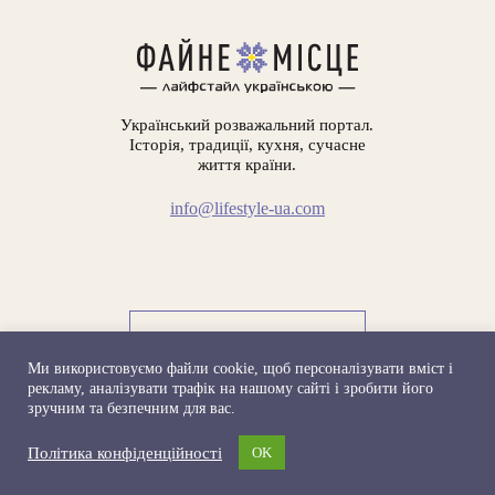
Український розважальний портал.
Історія, традиції, кухня, сучасне
життя країни.
info@lifestyle-ua.com
ЗВ'ЯЗАТИСЯ З НАМИ
Ми використовуємо файли сookie, щоб персоналізувати вміст і
Політика конфіденційності
рекламу, аналізувати трафік на нашому сайті і зробити його
зручним та безпечним для вас.
Політика конфіденційності
OK
© 2022. ФАЙНЕ МІСЦЕ. ОНЛАЙН-ЖУРНАЛ. УСІ ПРАВА
ЗАХИЩЕНІ.