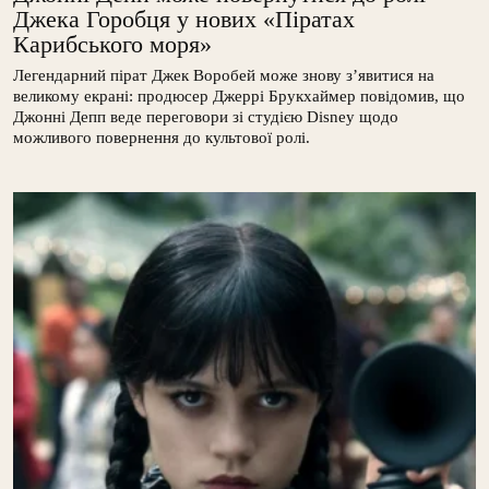
Джека Горобця у нових «Піратах
Карибського моря»
Легендарний пірат Джек Воробей може знову з’явитися на
великому екрані: продюсер Джеррі Брукхаймер повідомив, що
Джонні Депп веде переговори зі студією Disney щодо
можливого повернення до культової ролі.