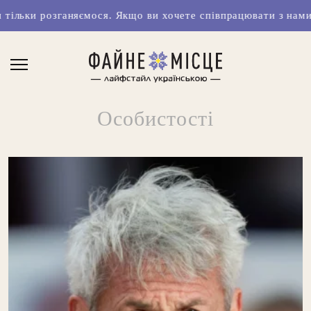
ося. Якщо ви хочете співпрацювати з нами чи маєте класні 
Особистості