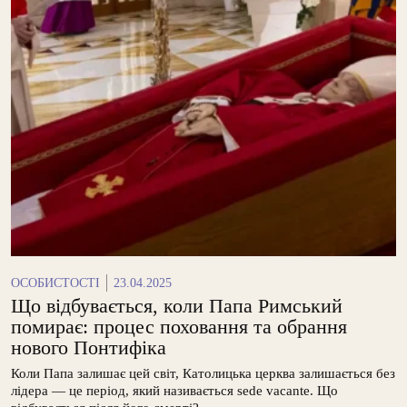
ОСОБИСТОСТІ
23.04.2025
Що відбувається, коли Папа Римський
помирає: процес поховання та обрання
нового Понтифіка
Коли Папа залишає цей світ, Католицька церква залишається без
лідера — це період, який називається sede vacante. Що