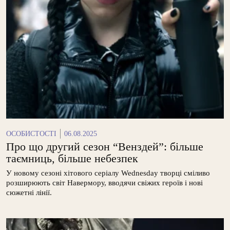
ОСОБИСТОСТІ
06.08.2025
Про що другий сезон “Венздей”: більше
таємниць, більше небезпек
У новому сезоні хітового серіалу Wednesday творці сміливо
розширюють світ Навермору, вводячи свіжих героїв і нові
сюжетні лінії.