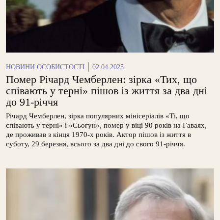
НОВИНИ ОСОБИСТОСТІ
02.04.2025
Помер Річард Чемберлен: зірка «Тих, що
співають у терні» пішов із життя за два дні
до 91-річчя
Річард Чемберлен, зірка популярних мінісеріалів «Ті, що
співають у терні» і «Сьогун», помер у віці 90 років на Гаваях,
де проживав з кінця 1970-х років. Актор пішов із життя в
суботу, 29 березня, всього за два дні до свого 91-річчя.