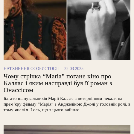
НАТХНЕННЯ ОСОБИСТОСТІ
22.03.2025
Чому стрічка “Maria” погане кіно про
Каллас і яким насправді був її роман з
Онассісом
Багато шанувальників Марії Каллас з нетерпінням чекали на
прем’єру фільму “Марія” з Анджеліною Джолі у головній ролі, в
тому числі я. І ось, що з цього вийшло.