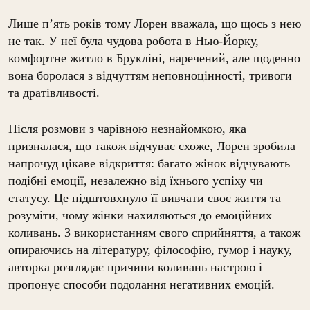
Лише п’ять років тому Лорен вважала, що щось з нею
не так. У неї була чудова робота в Нью-Йорку,
комфортне житло в Брукліні, наречений, але щоденно
вона боролася з відчуттям неповноцінності, тривоги
та дратівливості.
Після розмови з чарівною незнайомкою, яка
призналася, що також відчуває схоже, Лорен зробила
напрочуд цікаве відкриття: багато жінок відчувають
подібні емоції, незалежно від їхнього успіху чи
статусу. Це підштовхнуло її вивчати своє життя та
розуміти, чому жінки нахиляються до емоційних
коливань.
З використанням свого сприйняття, а також
опираючись на літературу, філософію, гумор і науку,
авторка розглядає причини коливань настрою і
пропонує способи подолання негативних емоцій.