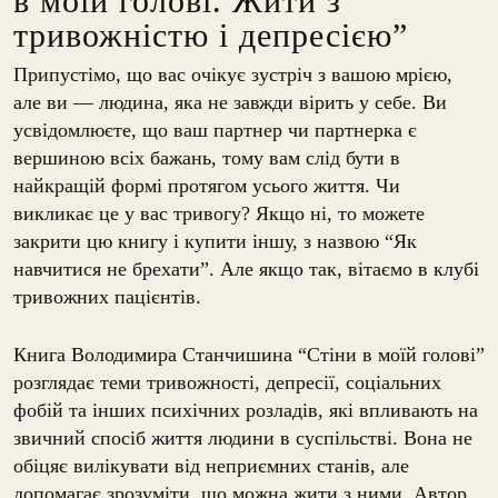
в моїй голові. Жити з
тривожністю і депресією”
Припустімо, що вас очікує зустріч з вашою мрією,
але ви — людина, яка не завжди вірить у себе. Ви
усвідомлюєте, що ваш партнер чи партнерка є
вершиною всіх бажань, тому вам слід бути в
найкращій формі протягом усього життя. Чи
викликає це у вас тривогу? Якщо ні, то можете
закрити цю книгу і купити іншу, з назвою “Як
навчитися не брехати”. Але якщо так, вітаємо в клубі
тривожних пацієнтів.
Книга Володимира Станчишина “Стіни в моїй голові”
розглядає теми тривожності, депресії, соціальних
фобій та інших психічних розладів, які впливають на
звичний спосіб життя людини в суспільстві. Вона не
обіцяє вилікувати від неприємних станів, але
допомагає зрозуміти, що можна жити з ними. Автор