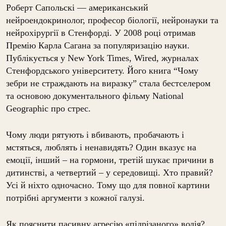
Роберт Сапольскі — американський
нейроендокринолог, професор біології, нейронауки та
нейрохірургії в Стенфорді. У 2008 році отримав
Премію Карла Сагана за популяризацію науки.
Публікується у New York Times, Wired, журналах
Стенфордського університету. Його книга “Чому
зебри не страждають на виразку” стала бестселером
та основою документального фільму National
Geographic про стрес.
Чому люди рятують і вбивають, пробачають і
мстяться, люблять і ненавидять? Один вказує на
емоції, інший – на гормони, третій шукає причини в
дитинстві, а четвертий – у середовищі. Хто правий?
Усі й ніхто одночасно. Тому що для повної картини
потрібні аргументи з кожної галузі.
Як пояснити пасивну агресію «підрізаного» водія?