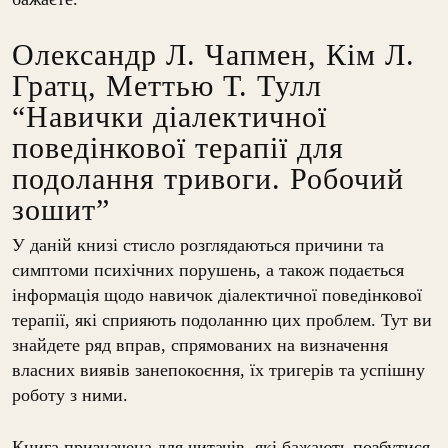
Олександр Л. Чапмен, Кім Л.
Гратц, Меттью Т. Тулл
“Навички діалектичної
поведінкової терапії для
подолання тривоги. Робочий
зошит”
У даній книзі стисло розглядаються причини та
симптоми психічних порушень, а також подається
інформація щодо навичок діалектичної поведінкової
терапії, які сприяють подоланню цих проблем.
Тут ви
знайдете ряд вправ, спрямованих на визначення
власних виявів занепокоєння, їх тригерів та успішну
роботу з ними.
Книга призначена для читачів, які бажають позбутися