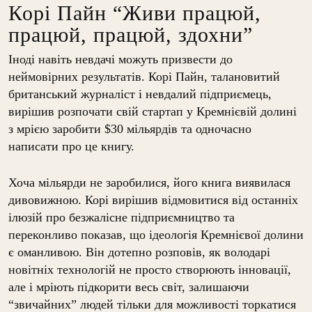
Корі Пайн “Живи працюй,
працюй, працюй, здохни”
Іноді навіть невдачі можуть призвести до
неймовірних результатів. Корі Пайн, талановитий
британський журналіст і невдалий підприємець,
вирішив розпочати свій стартап у Кремнієвій долині
з мрією заробити $30 мільярдів та одночасно
написати про це книгу.
Хоча мільярди не заробилися, його книга виявилася
дивовижною. Корі вирішив відмовитися від останніх
ілюзій про безжалісне підприємництво та
переконливо показав, що ідеологія Кремнієвої долини
є оманливою. Він дотепно розповів, як володарі
новітніх технологій не просто створюють інновації,
але і мріють підкорити весь світ, залишаючи
“звичайних” людей тільки для можливості торкатися