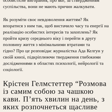
особистісне вигорання, про яке, за ствердженням
суспільства, вони не мають причин жалкувати.
Як розуміти своє невдоволення життям? Як
впоратися з ним так, щоб вистачило часу та енергії на
реалізацію особистих інтересів та захоплень? Як
пройти кризу середнього віку і перейти в другу
половину життя з мінімальними втратами та
гідно?
Про це розповідає журналістка Ада Келгун у
своїй книзі, підкріплюючи твердження глибокими
дослідженнями в областях психології, нейрології та
соціології.
Крістен Гелмстеттер “Розмова
із самим собою за чашкою
кави. П’ять хвилин на день, з
яких розпочнеться щасливе