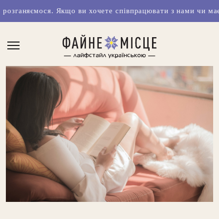
я. Якщо ви хочете співпрацювати з нами чи маєте класні ід