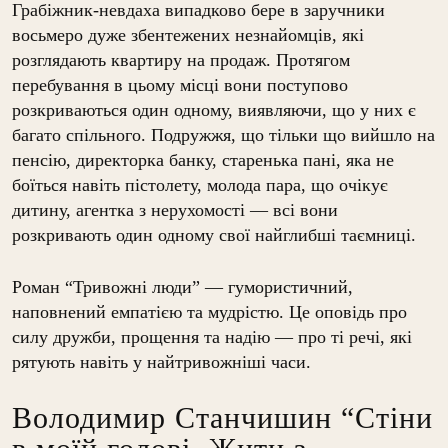
Грабіжник-невдаха випадково бере в заручники
восьмеро дуже збентежених незнайомців, які
розглядають квартиру на продаж. Протягом
перебування в цьому місці вони поступово
розкриваються один одному, виявляючи, що у них є
багато спільного. Подружжя, що тільки що вийшло на
пенсію, директорка банку, старенька пані, яка не
боїться навіть пістолету, молода пара, що очікує
дитину, агентка з нерухомості — всі вони
розкривають один одному свої найглибші таємниці.
Роман “Тривожні люди” — гумористичний,
наповнений емпатією та мудрістю. Це оповідь про
силу дружби, прощення та надію — про ті речі, які
рятують навіть у найтривожніші часи.
Володимир Станчишин “Стіни