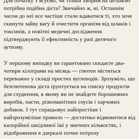
Для початку з’ясуємо, чи тільки хворим на целіакію
потрібна подібна дієта? Звичайно ж, ні. Останнім
часом до неї все частіше стали вдаватися ті, хто хоче
скинути зайву вагу й очистити організм від шлаків і
токсинів, а новітні медичні дослідження
підтверджують її ефективність у разі дитячого
аутизму.
У першому випадку ви гарантовано скидаєте два-
чотири кілограми на місяць — глютен міститься
переважно у складі простих вуглеводів. Зрозуміло, що
безглютенова дієта ґрунтується на списку продуктів
для схуднення, в якому ви не знайдете борошняних
виробів, пасти, різноманітних соусів і харчових
добавок. І тут спрацьовує найпростіше і
найзрозуміліше правило — достатньо відмовитися від
калорійної шкідливої їжі у звичних кількостях, і
відображення в дзеркалі почне потроху