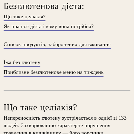
Безглютенова дієта:
Що таке целіакія?
Як працює дієта і кому вона потрібна?
Cписок продуктів, заборонених для вживання
Їжа без глютену
Приблизне безглютенове меню на тиждень
Що таке целіакія?
Непереносність глютену зустрічається в однієї зі 133
людей. Захворюванню характерне порушення
травлення в кишківнику — його ворсинки