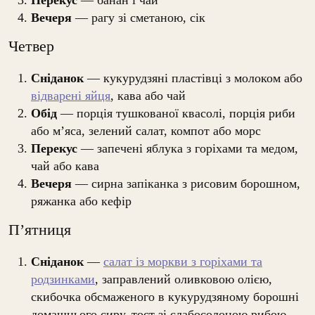
Вечеря
— рагу зі сметаною, сік
Четвер
Сніданок
— кукурудзяні пластівці з молоком або
відварені яйця
, кава або чай
Обід
— порція тушкованої квасолі, порція риби
або м’яса, зелений салат, компот або морс
Перекус
— запечені яблука з горіхами та медом,
чай або кава
Вечеря
— сирна запіканка з рисовим борошном,
ряжанка або кефір
П’ятниця
Сніданок
—
салат із моркви з горіхами та
родзинками
, заправлений оливковою олією,
скибочка обсмаженого в кукурудзяному борошні
домашнього сиру, тост зі слабосолоною рибою,