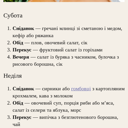
Субота
Сніданок
— гречані млинці зі сметаною і медом,
кефір або ряжанка
Обід
— плов, овочевий салат, сік
Перекус
— фруктовий салат із горіхами
Вечеря
— салат із буряка з часником, булочка з
рисового борошна, сік
Неділя
Сніданок
— сирники або
гомбовці
з картопляним
крохмалем, кава з молоком
Обід
— овочевий суп, порція риби або м’яса,
салат із селери та яблука, морс
Перекус
— випічка з безглютенового борошна,
чай