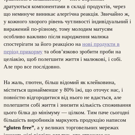
дратуються компонентами в складі продуктів, через
що неминуче виникає алергічна реакція. Звичайно ж,
у кожного хворого рівень чутливості індивідуальний і
виражений по-різному, тому молодим матусям
особливо важливо після народження малюка
спостерігати за його реакцією на
нові продукти в
період прикорму
та обов’язково зробити проби на
целіакію, щоб полегшити життя і малюкові, і собі.
Але про все послідовно.
На жаль, глютен, більш відомий як клейковина,
міститься щонайменше у 80% їжі, що оточує нас, і
повністю відгородитися від нього не вдасться, але
полегшити собі життя і знизити кількість споживання
цього білка до мінімуму — цілком. Тим паче сьогодні
більшість виробників маркують продукцію написом
“gluten free”
, а у великих торговельних мережах
існують цілі відділи для тих, хто страждає на