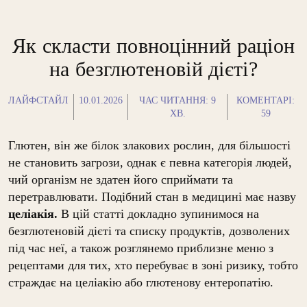
Як скласти повноцінний раціон
на безглютеновій дієті?
ЛАЙФСТАЙЛ
10.01.2026
ЧАС ЧИТАННЯ:
9
КОМЕНТАРІ:
ХВ.
59
Глютен, він же білок злакових рослин, для більшості
не становить загрози, однак є певна категорія людей,
чий організм не здатен його сприймати та
перетравлювати. Подібний стан в медицині має назву
целіакія.
В цій статті докладно зупинимося на
безглютеновій дієті та списку продуктів, дозволених
під час неї, а також розглянемо приблизне меню з
рецептами для тих, хто перебуває в зоні ризику, тобто
страждає на целіакію або глютенову ентеропатію.