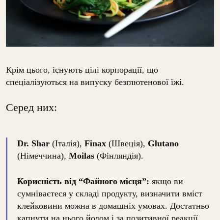
Крім цього, існують цілі корпорації, що
спеціалізуються на випуску безглютенової їжі.
Серед них:
Dr. Shar
(Італія),
Finax
(Швеція),
Glutano
(Німеччина),
Moilas
(Фінляндія).
Корисність від “Файного місця”:
якщо ви
сумніваєтеся у складі продукту, визначити вміст
клейковини можна в домашніх умовах. Достатньо
капнути на нього йодом і за позитивної реакції