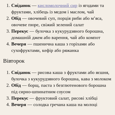
Сніданок
—
кисломолочний сир
із ягодами та
фруктами, хлібець із медом і маслом, чай
Обід
— овочевий суп, порція риби або м’яса,
овочеве пюре, свіжий зелений салат
Перекус
— булочка з кукурудзяного борошна,
домашній джем або варення, чай або компот
Вечеря
— пшенична каша з горіхами або
сухофруктами, кефір або ряжанка
Вівторок
Сніданок
— рисова каша з фруктами або яєшня,
булочка з кукурудзяного борошна, кава з молоком
Обід
— борщ, паста з безглютенового борошна
під сирно-шпинатним соусом
Перекус
— фруктовий салат, рисові хлібці
Вечеря
— солодка гречана каша на молоці