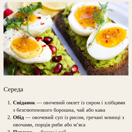
Середа
Сніданок
— овочевий омлет із сиром і хлібцями
з безглютенового борошна, чай або кава
Обід
— овочевий суп із рисом, гречані млинці з
овочами, порція риби або м’яса
Перекус
— банан і чай