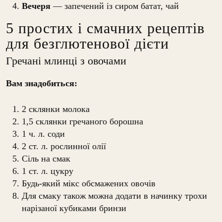
Вечеря
— запечений із сиром батат, чай
5 простих і смачних рецептів
для безглютенової дієти
Гречані млинці з овочами
Вам знадобиться:
2 склянки молока
1,5 склянки гречаного борошна
1 ч. л. соди
2 ст. л. рослинної олії
Сіль на смак
1 ст. л. цукру
Будь-який мікс обсмажених овочів
Для смаку також можна додати в начинку трохи
нарізаної кубиками бринзи