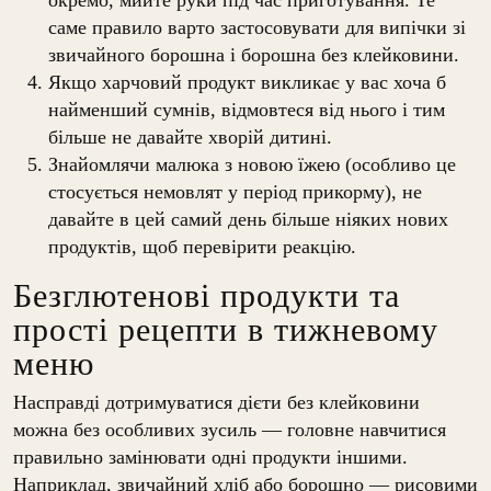
окремо, мийте руки під час приготування. Те
саме правило варто застосовувати для випічки зі
звичайного борошна і борошна без клейковини.
Якщо харчовий продукт викликає у вас хоча б
найменший сумнів, відмовтеся від нього і тим
більше не давайте хворій дитині.
Знайомлячи малюка з новою їжею (особливо це
стосується немовлят у період прикорму), не
давайте в цей самий день більше ніяких нових
продуктів, щоб перевірити реакцію.
Безглютенові продукти та
прості рецепти в тижневому
меню
Насправді дотримуватися дієти без клейковини
можна без особливих зусиль — головне навчитися
правильно замінювати одні продукти іншими.
Наприклад, звичайний хліб або борошно — рисовими