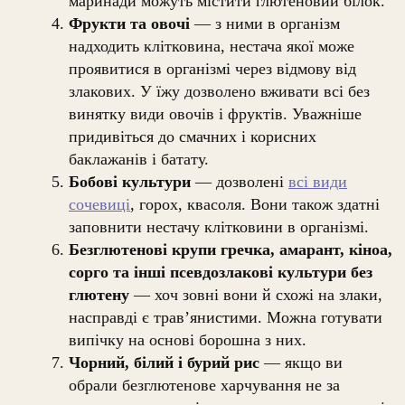
маринади можуть містити глютеновий білок.
Фрукти та овочі
— з ними в організм
надходить клітковина, нестача якої може
проявитися в організмі через відмову від
злакових. У їжу дозволено вживати всі без
винятку види овочів і фруктів. Уважніше
придивіться до смачних і корисних
баклажанів і батату.
Бобові культури
— дозволені
всі види
сочевиці
, горох, квасоля. Вони також здатні
заповнити нестачу клітковини в організмі.
Безглютенові крупи гречка, амарант, кіноа,
сорго та інші псевдозлакові культури без
глютену
— хоч зовні вони й схожі на злаки,
насправді є трав’янистими. Можна готувати
випічку на основі борошна з них.
Чорний, білий і бурий рис
— якщо ви
обрали безглютенове харчування не за