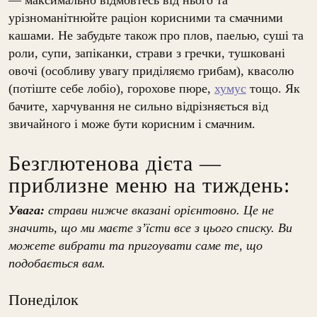
урізноманітнюйте раціон корисними та смачними
кашами. Не забудьте також про плов, паелью, суші та
роли, супи, запіканки, страви з гречки, тушковані
овочі (особливу увагу приділяємо грибам), квасолю
(потіште себе лобіо), горохове пюре,
хумус
тощо. Як
бачите, харчування не сильно відрізняється від
звичайного і може бути корисним і смачним.
Безглютенова дієта —
приблизне меню на тиждень:
Увага:
страви нижче вказані орієнтовно. Це не
значить, що ми маєте з’їсти все з цього списку. Ви
можете вибрати та пригоувати саме те, що
подобається вам.
Понеділок