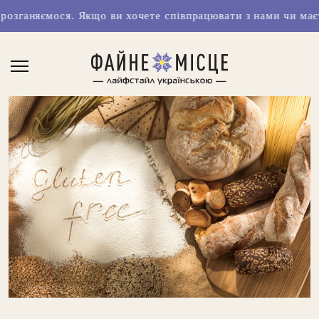
ся. Якщо ви хочете співпрацювати з нами чи маєте класні 