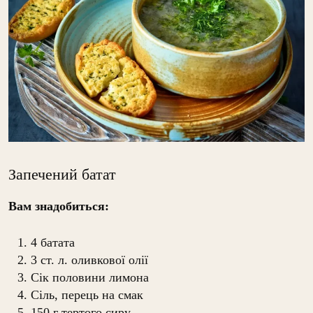
Запечений батат
Вам знадобиться:
4 батата
3 ст. л. оливкової олії
Сік половини лимона
Сіль, перець на смак
150 г тертого сиру