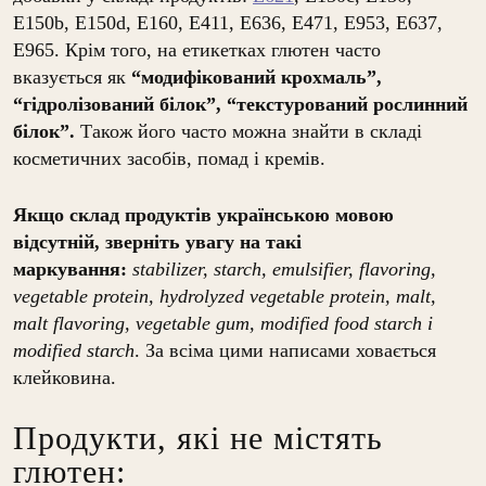
E150b, E150d, E160, E411, E636, E471, E953, E637,
E965. Крім того, на етикетках глютен часто
вказується як
“модифікований крохмаль”,
“гідролізований білок”,
“текстурований рослинний
білок”.
Також його часто можна знайти в складі
косметичних засобів, помад і кремів.
Якщо склад продуктів українською мовою
відсутній, зверніть увагу на такі
маркування:
stabilizer, starch, emulsifier, flavoring,
vegetable protein, hydrolyzed vegetable protein, malt,
malt flavoring, vegetable gum, modified food starch і
modified starch
. За всіма цими написами ховається
клейковина.
Продукти, які не містять
глютен: