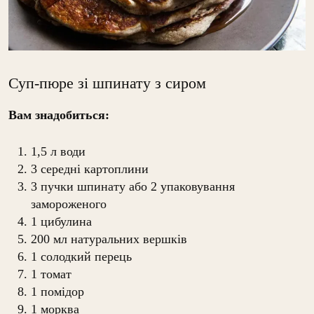
Суп-пюре зі шпинату з сиром
Вам знадобиться:
1,5 л води
3 середні картоплини
3 пучки шпинату або 2 упаковування
замороженого
1 цибулина
200 мл натуральних вершків
1 солодкий перець
1 томат
1 помідор
1 морква