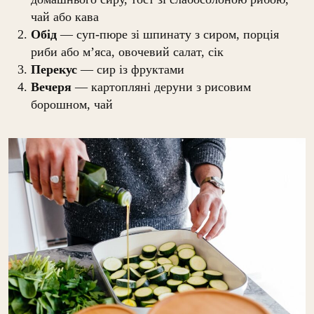
чай або кава
Обід
— суп-пюре зі шпинату з сиром, порція
риби або м’яса, овочевий салат, сік
Перекус
— сир із фруктами
Вечеря
— картопляні деруни з рисовим
борошном, чай