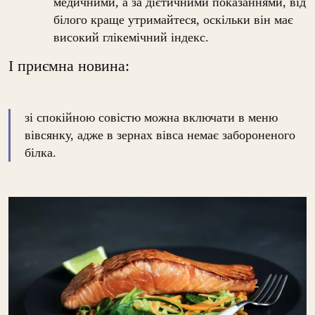
медичними, а за дієтичними показаннями, від
білого краще утримайтеся, оскільки він має
високий глікемічний індекс.
І приємна новина:
зі спокійною совістю можна включати в меню
вівсянку, адже в зернах вівса немає забороненого
білка.