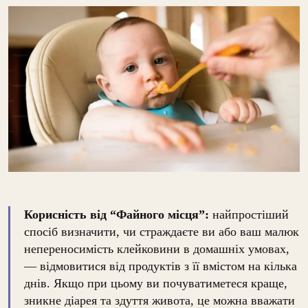
Корисність від “Файного місця”:
найпростіший
спосіб визначити, чи страждаєте ви або ваш малюк
непереносимість клейковини в домашніх умовах,
— відмовитися від продуктів з її вмістом на кілька
днів. Якщо при цьому ви почуватиметеся краще,
зникне діарея та здуття живота, це можна вважати