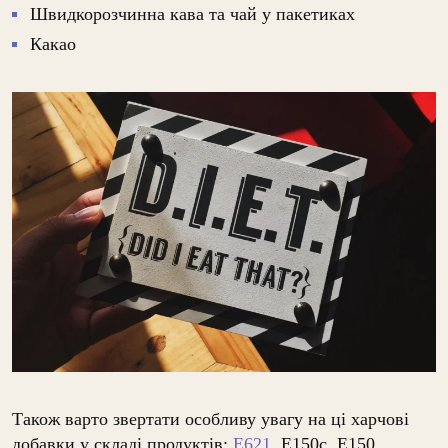
Швидкорозчинна кава та чай у пакетиках
Какао
Також варто звертати особливу увагу на ці харчові
добавки у складі продуктів:
Е621
, E150c, E150,