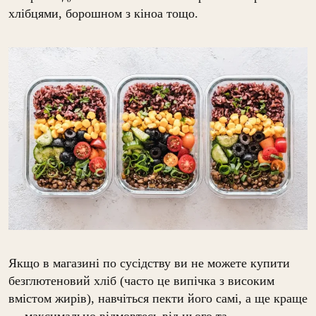
хлібцями, борошном з кіноа тощо.
Якщо в магазині по сусідству ви не можете купити
безглютеновий хліб (часто це випічка з високим
вмістом жирів), навчіться пекти його самі, а ще краще
— максимально відмовтесь від нього та