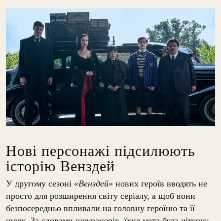
Нові персонажі підсилюють
історію Венздей
У другому сезоні
«Венздей»
нових героїв вводять не
просто для розширення світу серіалу, а щоб вони
безпосередньо впливали на головну героїню та її
шлях. За словами шоуранерів, їхня мета була чіткою: