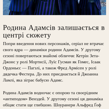
Родина Адамсів залишається в
центрі сюжету
Попри введення нових персонажів, серіал не втрачає
свого ядра — динаміки родини Адамсів. У другому
сезоні повертаються знайомі обличчя: Кетрін Зета-
Джонс у ролі Мортисії, Луїс Гусман як Гомес, Ісаак
Ордоньєс — Пагзлі, а також Фред Армісен у ролі
дядечка Фестера. До них приєднається й Джоанна
Ламлі, яка зіграє бабусю Адамс.
Родина Адамсів водночас є опорою та своєрідним
«антиподом» Венздей. У другому сезоні ця динаміка
обіцяє стати ще глибшою. Шоуранери Альфред Ґоф