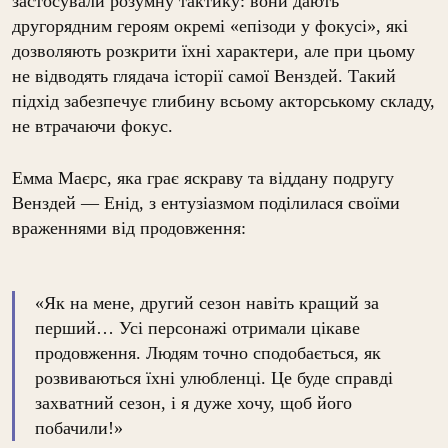
застосували розумну тактику: вони дають
другорядним героям окремі «епізоди у фокусі», які
дозволяють розкрити їхні характери, але при цьому
не відводять глядача історії самої Венздей. Такий
підхід забезпечує глибину всьому акторському складу,
не втрачаючи фокус.
Емма Маєрс, яка грає яскраву та віддану подругу
Венздей — Енід, з ентузіазмом поділилася своїми
враженнями від продовження:
«Як на мене, другий сезон навіть кращий за
перший… Усі персонажі отримали цікаве
продовження. Людям точно сподобається, як
розвиваються їхні улюбленці. Це буде справді
захватний сезон, і я дуже хочу, щоб його
побачили!»