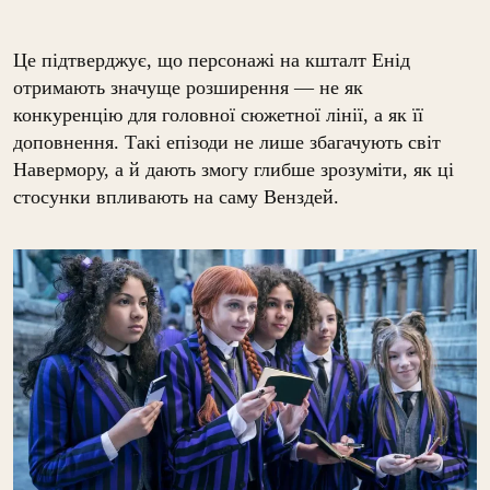
Це підтверджує, що персонажі на кшталт Енід
отримають значуще розширення — не як
конкуренцію для головної сюжетної лінії, а як її
доповнення. Такі епізоди не лише збагачують світ
Навермору, а й дають змогу глибше зрозуміти, як ці
стосунки впливають на саму Венздей.