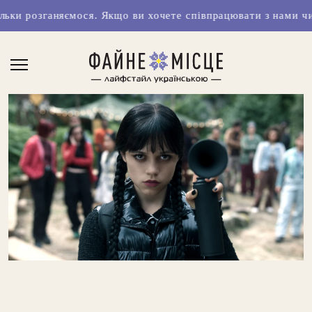
ся. Якщо ви хочете співпрацювати з нами чи маєте класні 