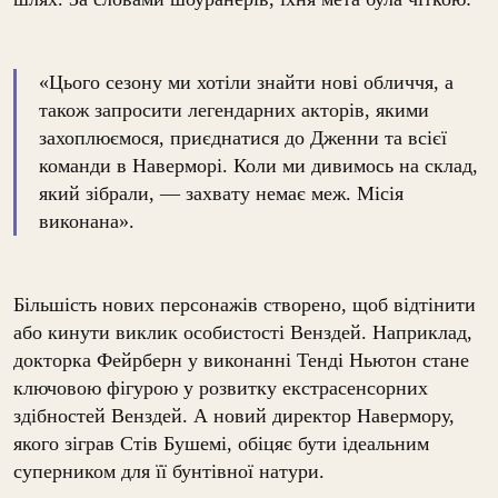
«Цього сезону ми хотіли знайти нові обличчя, а
також запросити легендарних акторів, якими
захоплюємося, приєднатися до Дженни та всієї
команди в Наверморі. Коли ми дивимось на склад,
який зібрали, — захвату немає меж. Місія
виконана».
Більшість нових персонажів створено, щоб відтінити
або кинути виклик особистості Венздей. Наприклад,
докторка Фейрберн у виконанні Тенді Ньютон стане
ключовою фігурою у розвитку екстрасенсорних
здібностей Венздей. А новий директор Навермору,
якого зіграв Стів Бушемі, обіцяє бути ідеальним
суперником для її бунтівної натури.