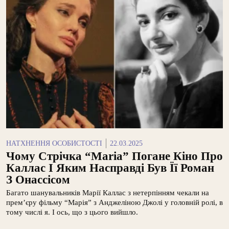
НАТХНЕННЯ ОСОБИСТОСТІ
22.03.2025
Чому Стрічка “Maria” Погане Кіно Про
Каллас І Яким Насправді Був Її Роман
З Онассісом
Багато шанувальників Марії Каллас з нетерпінням чекали на
прем’єру фільму “Марія” з Анджеліною Джолі у головній ролі, в
тому числі я. І ось, що з цього вийшло.