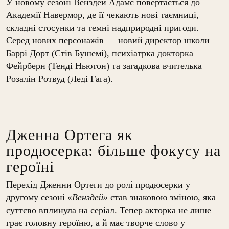
У новому сезоні Венздей Адамс повертається до
Академії Навермор, де її чекають нові таємниці,
складні стосунки та темні надприродні пригоди.
Серед нових персонажів — новий директор школи
Баррі Дорт (Стів Бушемі), психіатрка докторка
Фейрберн (Тенді Ньютон) та загадкова вчителька
Розалін Ротвуд (Леді Гага)
.
Дженна Ортега як
продюсерка: більше фокусу на
героїні
Перехід Дженни Ортеги до ролі продюсерки у
другому сезоні
«Венздей»
став знаковою зміною, яка
суттєво вплинула на серіал. Тепер акторка не лише
грає головну героїню, а й має творче слово у