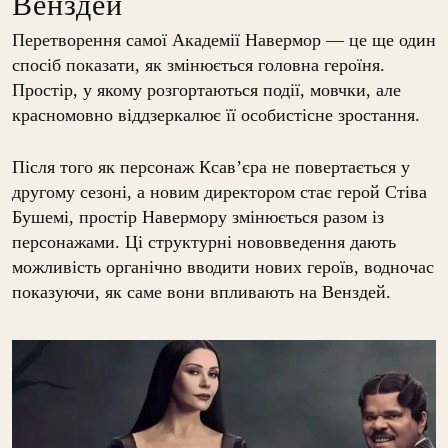
Венздей
Перетворення самої Академії Навермор — це ще один
спосіб показати, як змінюється головна героїня.
Простір, у якому розгортаються події, мовчки, але
красномовно віддзеркалює її особистісне зростання.
Після того як персонаж Ксав’єра не повертається у
другому сезоні, а новим директором стає герой Стіва
Бушемі, простір Навермору змінюється разом із
персонажами. Ці структурні нововведення дають
можливість органічно вводити нових героїв, водночас
показуючи, як саме вони впливають на Венздей.