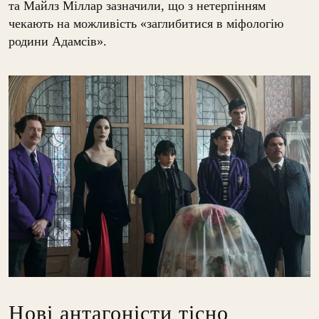
та Майлз Міллар зазначили, що з нетерпінням
чекають на можливість «заглибитися в міфологію
родини Адамсів».
Нові антагоністи тісно