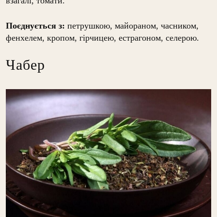
взагалі, томати.
Поєднується з:
петрушкою, майораном, часником,
фенхелем, кропом, гірчицею, естрагоном, селерою.
Чабер