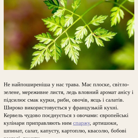
Не найпоширеніша у нас трава. Має плоске, світло-
зелене, мереживне листя, ледь вловний аромат анісу і
підсилює смак курки, риби, овочів, яєць і салатів.
Широко використовується у французькій кухні.
Кервель чудово поєднується з овочами: європейські
кулінари приправляють ним
спаржу
, артишоки,
шпинат, салат, капусту, картоплю, квасолю, бобові