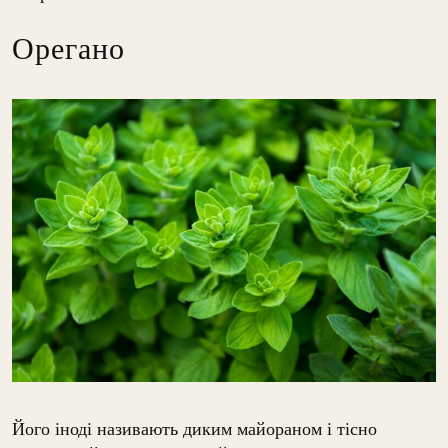
Орегано
Його іноді називають диким майораном і тісно