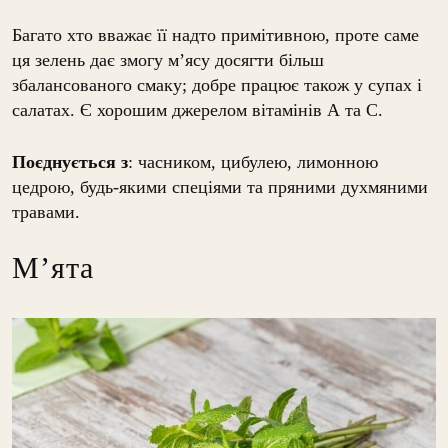
Багато хто вважає її надто примітивною, проте саме
ця зелень дає змогу м’ясу досягти більш
збалансованого смаку; добре працює також у супах і
салатах. Є хорошим джерелом вітамінів А та С.
Поєднується
з
: часником, цибулею, лимонною
цедрою, будь-якими спеціями та пряними духмяними
травами.
М’ята