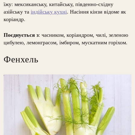
їжу: мексиканську, китайську, південно-східну
азійську та
індійську кухні
. Насіння кінзи відоме як
коріандр.
Поєднується з
: часником, коріандром, чилі, зеленою
цибулею, лемонграсом, імбиром, мускатним горіхом.
Фенхель