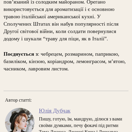
пов’язаний із солодким майораном. Орегано
використовується для ароматизації і є основною
травою італійської американської кухні. У
Сполучених Штатах він набув популярності після
Другої світової війни, коли солдати повернулися
додому і шукали “траву для піци, як в Італії”.
Поєднується з
: чебрецем, розмарином, паприкою,
базиліком, кінзою, коріандром, лемонграсом, м’ятою,
часником, лавровим листом.
Автор статті:
Юлія Дубчак
Пишу, готую, їм, мандрую, ділюся з вами
своїми думками, печу фокачі під ритми
Тома Джонса, Джонні Кеша і Леонарда