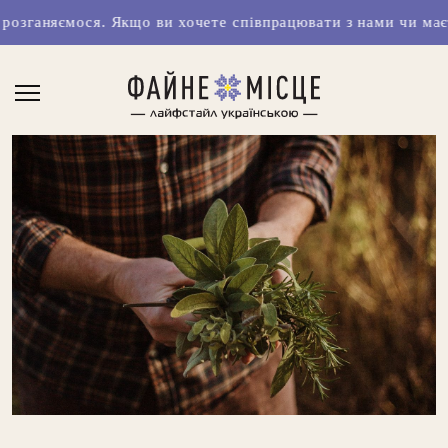
 хочете співпрацювати з нами чи маєте класні ідеї, пишіть