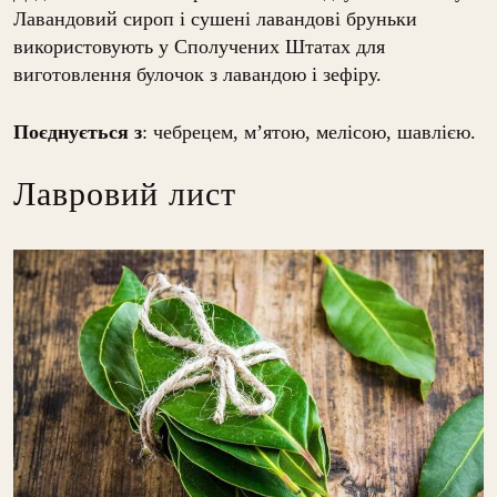
Лавандовий сироп і сушені лавандові бруньки
використовують у Сполучених Штатах для
виготовлення булочок з лавандою і зефіру.
Поєднується з
: чебрецем, м’ятою, мелісою, шавлією.
Лавровий лист