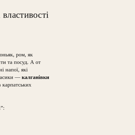
і властивості
оньяк, ром, як
ти та посуд. А от
і напої, які
класики —
калганівки
 в карпатських
”: