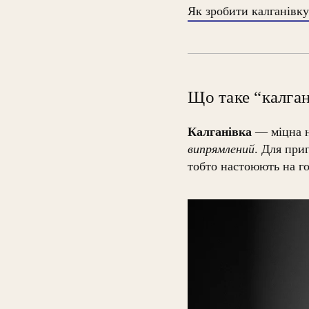
Як зробити калганівк
Що таке “калган
Калганівка
— міцна н
випрямлений
. Для при
тобто настоюють на го