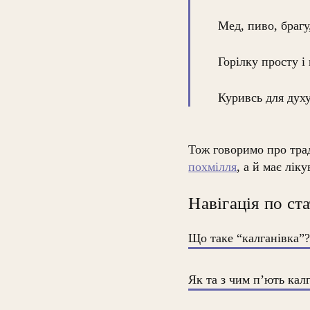
Мед, пиво, брагу
Горілку просту і
Куривсь для духу
Тож говоримо про трад
похмілля
, а й має лік
Навігація по ста
Що таке “калганівка”
Як та з чим п’ють кал