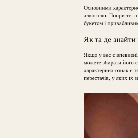
Основними характеристи
алкоголю. Попри те, щ
букетом і привабливи
Як та де знайти
Якщо у вас є впевненіс
можете збирати його с
характерних ознак є т
перестачів, у яких їх 