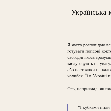
Українська к
Я часто розповідаю ва
готувати попсові кокт
сьогодні якось зрозумі
заслуговують на уваг
або настоянки на калга
колибах. Її в Україні 
Ось, наприклад, як пи
“І кубками пили 