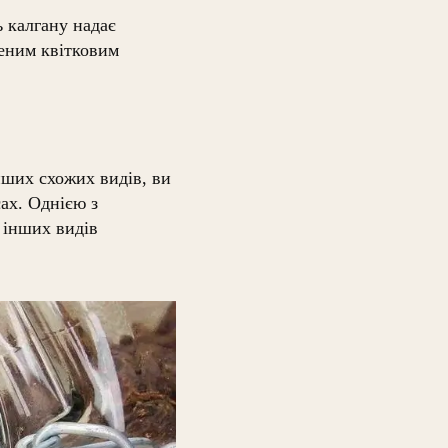
ь калгану надає
ченим квітковим
інших схожих видів, ви
сах. Однією з
д інших видів