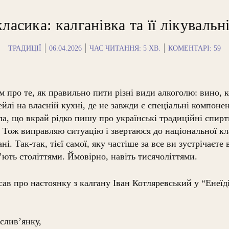
ласика: калганівка та її лікувальн
ТРАДИЦІЇ
06.04.2026
ЧАС ЧИТАННЯ:
5
ХВ.
КОМЕНТАРІ: 59
м про те, як правильно пити різні види алкоголю: вино, к
ейлі на власній кухні, де не завжди є спеціальні компонен
ла, що вкрай рідко пишу про українські традиційні спиртн
у. Тож виправляю ситуацію і звертаюся до національної 
ні. Так-так, тієї самої, яку частіше за все ви зустрічаєте
п’ють століттями. Ймовірно, навіть тисячоліттями.
сав про настоянку з калгану Іван Котляревський у “Енеїді
слив’янку,