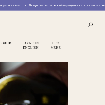
. Якщо ви хочете співпрацювати з нами чи маєте класні іде
ОВИНИ
FAYNE IN
ПРО
ENGLISH
МЕНЕ