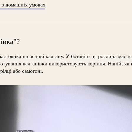
у в домашніх умовах
івка”?
астоянка на основі калгану. У ботаніці ця рослина має н
готування калганівки використовують коріння. Напій, як 
рілці або самогоні.