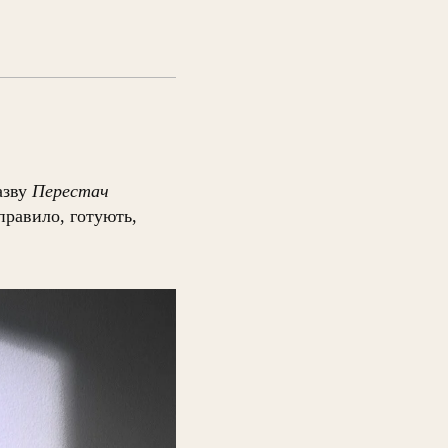
азву
Перестач
правило, готують,