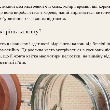
ками цієї настоянки є її смак, колір і аромат, які корін
о вона виробляється з кореня, напій вирізняється витон
м бурштиново-червоним відтінком.
 корінь калгану?
ть в навичках і здатності відрізнити калган від безлічі 
амостійно. Ця рослина часто зустрічається в соснових лі
е, що її жовта квітка має чотири пелюстки, на відміну ві
зазвичай п’ять.