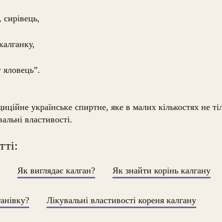
, сирівець,
 калганку,
 яловець”.
иційне українське спиртне, яке в малих кількостях не т
увальні властивості.
тті:
?
Як виглядає калган?
Як знайти корінь калгану
ганівку?
Лікувальні властивості кореня калгану