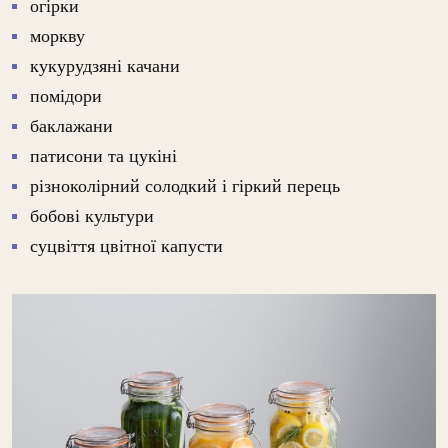
огірки
моркву
кукурудзяні качани
помідори
баклажани
патисони та цукіні
різноколірний солодкий і гіркий перець
бобові культури
суцвіття цвітної капусти