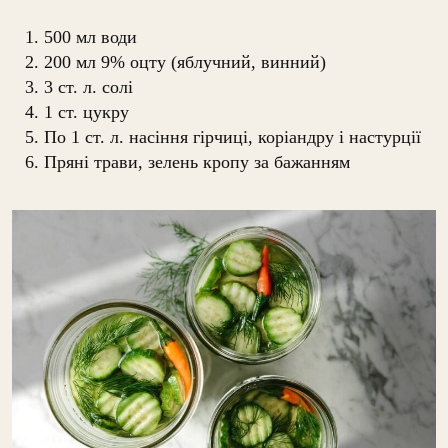
500 мл води
200 мл 9% оцту (яблучний, винний)
3 ст. л. солі
1 ст. цукру
По 1 ст. л. насіння гірчиці, коріандру і настурції
Пряні трави, зелень кропу за бажанням