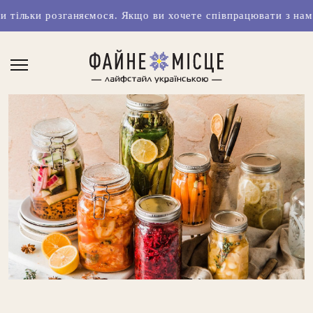
няємося. Якщо ви хочете співпрацювати з нами чи маєте кла