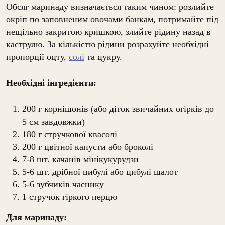
Обсяг маринаду визначається таким чином: розлийте
окріп по заповненим овочами банкам, потримайте під
нещільно закритою кришкою, злийте рідину назад в
каструлю. За кількістю рідини розрахуйте необхідні
пропорції оцту,
солі
та цукру.
Необхідні інгредієнти:
200 г корнішонів (або діток звичайних огірків до
5 см завдовжки)
180 г стручкової квасолі
200 г цвітної капусти або броколі
7-8 шт. качанів мінікукурудзи
5-6 шт. дрібної цибулі або цибулі шалот
5-6 зубчиків часнику
1 стручок гіркого перцю
Для маринаду: