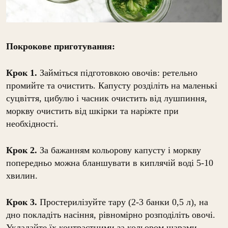
Покрокове приготування:
Крок 1.
Займіться підготовкою овочів: ретельно
промийте та очистить. Капусту розділіть на маленькі
суцвіття, цибулю і часник очистить від лушпиння,
моркву очистить від шкірки та наріжте при
необхідності.
Крок 2.
За бажанням кольорову капусту і моркву
попередньо можна бланшувати в киплячій воді 5-10
хвилин.
Крок 3.
Простерилізуйте тару (2-3 банки 0,5 л), на
дно покладіть насіння, рівномірно розподіліть овочі.
Укладайте їх контрастними за кольором шарами.