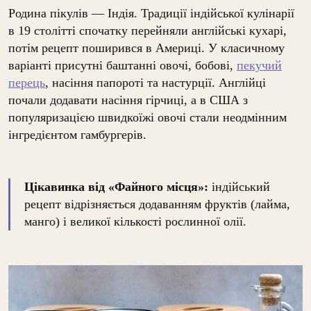
Родина пікулів — Індія. Традиції індійської кулінарії
в 19 столітті спочатку перейняли англійські кухарі,
потім рецепт поширився в Америці. У класичному
варіанті присутні баштанні овочі, бобові,
пекучий
перець
, насіння папороті та настурції. Англійці
почали додавати насіння гірчиці, а в США з
популяризацією швидкоїжі овочі стали неодмінним
інгредієнтом гамбургерів.
Цікавинка від «Файного місця»:
індійський
рецепт відрізняється додаванням фруктів (лайма,
манго) і великої кількості рослинної олії.