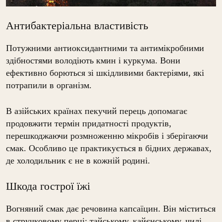
Антибактеріальна властивість
Потужними антиоксидантними та антимікробними
здібностями володіють кмин і куркума. Вони
ефективно борються зі шкідливими бактеріями, які
потрапили в організм.
В азійських країнах пекучий перець допомагає
продовжити термін придатності продуктів,
перешкоджаючи розмноженню мікробів і зберігаючи
смак. Особливо це практикується в бідних державах,
де холодильник є не в кожній родині.
Шкода гострої їжі
Вогняний смак дає речовина капсаїцин. Він міститься
в стручковому перці: тайському, кайєнському, чилі,