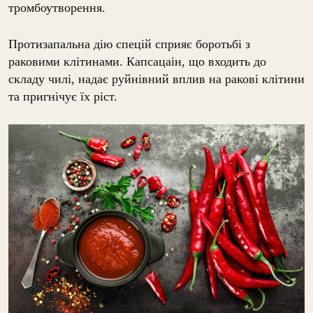
тромбоутворення.
Протизапальна дію спецій сприяє боротьбі з
раковими клітинами. Капсацаін, що входить до
складу чилі, надає руйнівний вплив на ракові клітини
та пригнічує їх ріст.