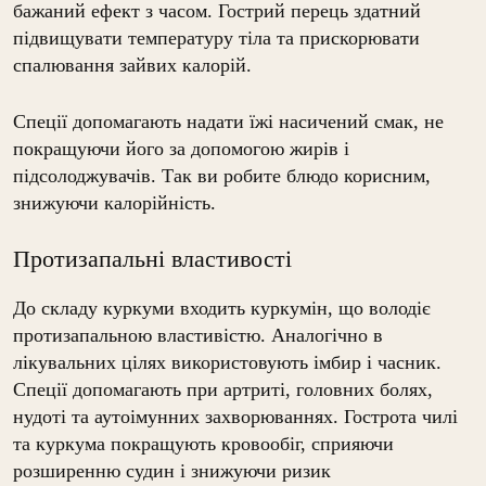
бажаний ефект з часом. Гострий перець здатний
підвищувати температуру тіла та прискорювати
спалювання зайвих калорій.
Спеції допомагають надати їжі насичений смак, не
покращуючи його за допомогою жирів і
підсолоджувачів. Так ви робите блюдо корисним,
знижуючи калорійність.
Протизапальні властивості
До складу куркуми входить куркумін, що володіє
протизапальною властивістю. Аналогічно в
лікувальних цілях використовують імбир і часник.
Спеції допомагають при артриті, головних болях,
нудоті та аутоімунних захворюваннях. Гострота чилі
та куркума покращують кровообіг, сприяючи
розширенню судин і знижуючи ризик