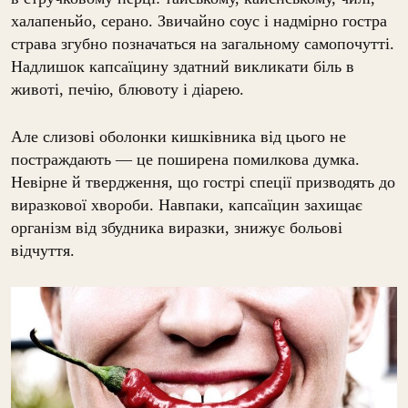
халапеньйо, серано. Звичайно соус і надмірно гостра
страва згубно позначаться на загальному самопочутті.
Надлишок капсаїцину здатний викликати біль в
животі, печію, блювоту і діарею.
Але слизові оболонки кишківника від цього не
постраждають — це поширена помилкова думка.
Невірне й твердження, що гострі спеції призводять до
виразкової хвороби. Навпаки, капсаїцин захищає
організм від збудника виразки, знижує больові
відчуття.