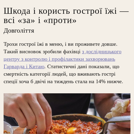
Шкода і користь гострої їжі —
всі «за» і «проти»
Довголіття
Трохи гострої їжі в меню, і ви проживете довше.
Такий висновок зробили фахівці
з дослідницького
центру з контролю і профілактики захворювань
Гарварда і Китаю
. Статистичні дані показали, що
смертність категорії людей, що вживають гострі
спеції хоча б двічі на тиждень стала на 14% нижче.