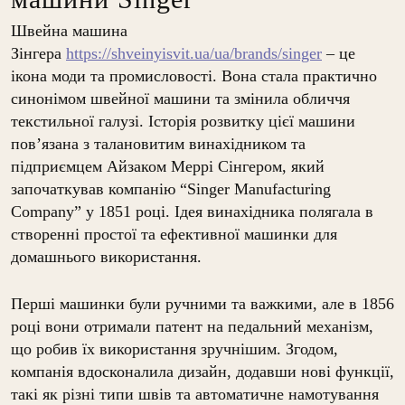
Швейна машина
Зінгера
https://shveinyisvit.ua/ua/brands/singer
– це
ікона моди та промисловості. Вона стала практично
синонімом швейної машини та змінила обличчя
текстильної галузі. Історія розвитку цієї машини
пов’язана з талановитим винахідником та
підприємцем Айзаком Меррі Сінгером, який
започаткував компанію “Singer Manufacturing
Company” у 1851 році. Ідея винахідника полягала в
створенні простої та ефективної машинки для
домашнього використання.
Перші машинки були ручними та важкими, але в 1856
році вони отримали патент на педальний механізм,
що робив їх використання зручнішим. Згодом,
компанія вдосконалила дизайн, додавши нові функції,
такі як різні типи швів та автоматичне намотування