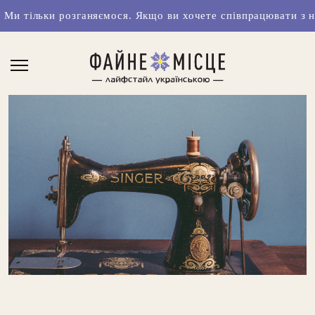
зганяємося. Якщо ви хочете співпрацювати з нами чи маєте 