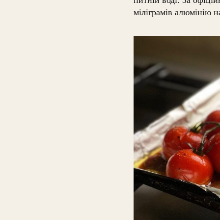
міліграмів алюмінію н