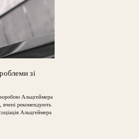
роблеми зі
 хворобою Альцгеймера
, вчені рекомендують
соціація Альцгеймера