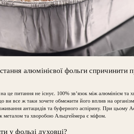
стання алюмінієвої фольги спричинити п
 на це питання не існує. 100% зв’язок між алюмінієм та
о ви все ж таки хочете обмежити його вплив на організм
поживання антацидів та буферного аспірину. При цьому А
іж металом та хворобою Альцгеймера є міфом.
ти у фользі духовці?