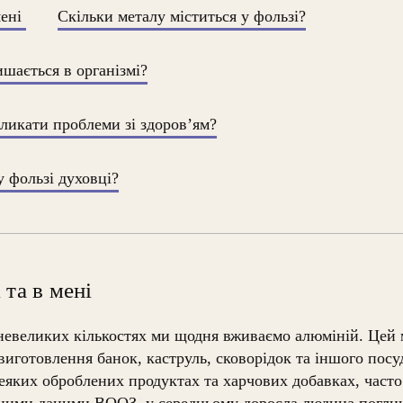
мені
Скільки металу міститься у фользі?
шається в організмі?
ликати проблеми зі здоров’ям?
у фользі духовці?
 та в мені
 невеликих кількостях ми щодня вживаємо алюміній. Цей
виготовлення банок, каструль, сковорідок та іншого посуд
деяких оброблених продуктах та харчових добавках, часто 
йними даними ВООЗ, у середньому доросла людина поглин