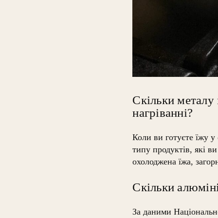
Скільки металу 
нагріванні?
Коли ви готуєте їжу у 
типу продуктів, які в
охолоджена їжа, загор
Скільки алюміні
За даними Національно