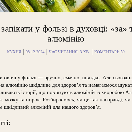
запікати у фользі в духовці: «за» 
алюмінію
КУХНЯ
08.12.2024
ЧАС ЧИТАННЯ:
3
ХВ.
КОМЕНТАРІ: 59
чи овочі у фользі — зручно, смачно, швидко. Але сьогодні
ня алюмінію шкідливе для здоров’я та намагаємося шукат
спливають історії, що пов’язують алюміній із хворобою А
к, мозку та нирок.
Розбираємось, чи це так насправді, чи
им шкідливий алюміній для нашого здоров’я.
тті: