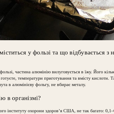
міститься у фользі та що відбувається з 
фользі, частина алюмінію вилуговується в їжу. Його кільк
и готуєте, температури приготування та вмісту кислоти. Т
нута в алюмінієву фольгу, не вбирає металу.
ю в організмі?
го інституту охорони здоров’я США, не так багато: 0,1–