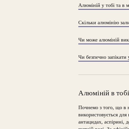
Алюміній у тобі та в 
Скільки алюмінію зали
Чи може алюміній вик
Чи безпечно запікати 
Алюміній в тобі
Почнемо з того, що в
використовується для 
антацидах, аспірині, 
питній воді. За офіці