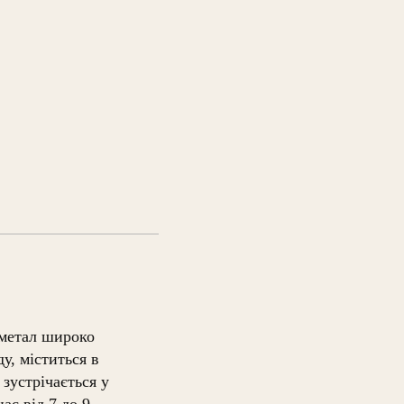
 метал широко
у, міститься в
зустрічається у
ає від 7 до 9