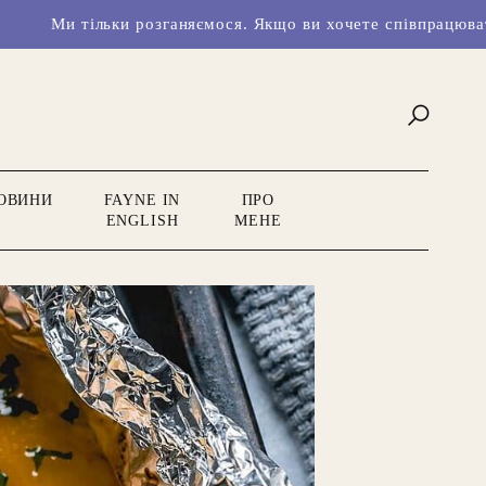
 розганяємося. Якщо ви хочете співпрацювати з нами чи має
ОВИНИ
FAYNE IN
ПРО
ENGLISH
МЕНЕ