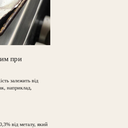
ним при
ість залежить від
ак, наприклад,
0,3% від металу, який