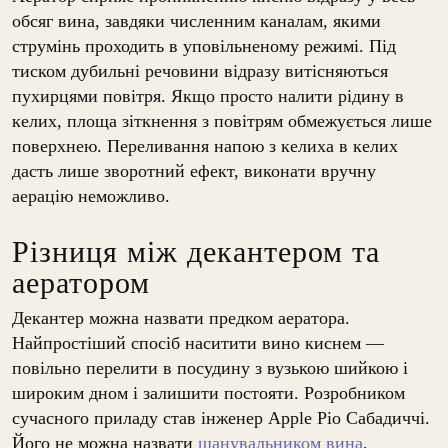
обсяг вина, завдяки численним каналам, якими
струмінь проходить в уповільненому режимі. Під
тиском дубильні речовини відразу витісняються
пухирцями повітря. Якщо просто налити рідину в
келих, площа зіткнення з повітрям обмежується лише
поверхнею. Переливання напою з келиха в келих
дасть лише зворотний ефект, виконати вручну
аерацію неможливо.
Різниця між декантером та
аератором
Декантер можна назвати предком аератора.
Найпростіший спосіб наситити вино киснем —
повільно перелити в посудину з вузькою шийкою і
широким дном і залишити постояти. Розробником
сучасного приладу став інженер Apple Ріо Сабадиччі.
Його не можна назвати
шанувальником вина
,