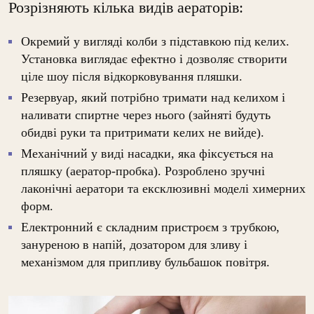
Розрізняють кілька видів аераторів:
Окремий у вигляді колби з підставкою під келих.
Установка виглядає ефектно і дозволяє створити
ціле шоу після відкорковування пляшки.
Резервуар, який потрібно тримати над келихом і
наливати спиртне через нього (зайняті будуть
обидві руки та притримати келих не вийде).
Механічний у виді насадки, яка фіксується на
пляшку (аератор-пробка). Розроблено зручні
лаконічні аератори та ексклюзивні моделі химерних
форм.
Електронний є складним пристроєм з трубкою,
зануреною в напій, дозатором для зливу і
механізмом для припливу бульбашок повітря.