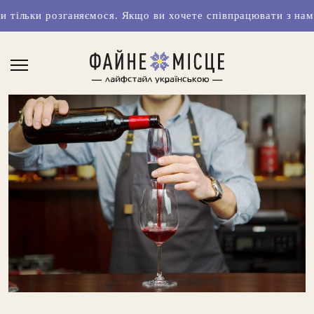
няємося. Якщо ви хочете співпрацювати з нами чи маєте кла