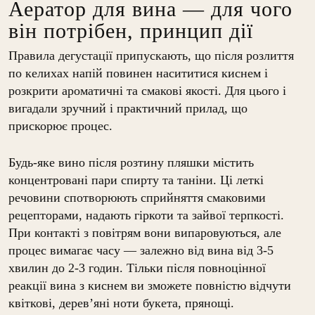
Аератор для вина — для чого
він потрібен, принцип дії
Правила дегустації припускають, що після розлиття
по келихах напій повинен насититися киснем і
розкрити ароматичні та смакові якості. Для цього і
вигадали зручний і практичний прилад, що
прискорює процес.
Будь-яке вино після розтину пляшки містить
концентровані пари спирту та таніни. Ці леткі
речовини спотворюють сприйняття смаковими
рецепторами, надають гіркоти та зайвої терпкості.
При контакті з повітрям вони випаровуються, але
процес вимагає часу — залежно від вина від 3-5
хвилин до 2-3 годин. Тільки після повноцінної
реакції вина з киснем ви зможете повністю відчути
квіткові, дерев’яні ноти букета, прянощі.