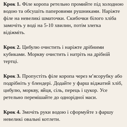
Крок 1.
Філе коропа ретельно промийте під холодною
водою та обсушіть паперовими рушниками. Наріжте
філе на невеликі шматочки. Скибочки білого хліба
замочіть у воді на 5-10 хвилин, потім злегка
відіжміть.
Крок 2.
Цибулю очистить і наріжте дрібними
кубиками. Моркву очистить і натріть на дрібній
тертці.
Крок 3.
Пропустіть філе коропа через м’ясорубку або
подрібніть у блендері. Додайте у фарш віджатий хліб,
цибулю, моркву, яйця, сіль, перець і цукор. Усе
ретельно перемішайте до однорідної маси.
Крок 4.
Змочіть руки водою і сформуйте з фаршу
невеликі овальні котлети.