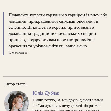
Подавайте котлети гарячими з гарніром із рису або
локшини, прикрашеними свіжими овочами та
зеленню. Ці котлети з коропа, приготовані з
додаванням традиційних китайських спецій і
приправ, подарують вам нове гастрономічне
враження та урізноманітнять ваше меню.
Смачного!
Автор статті:
Юлія Дубчак
Пишу, готую, їм, мандрую, ділюся з вами
своїми думками, печу фокачі під ритми
Тома Джонса, Джонні Кеша і Леонарда