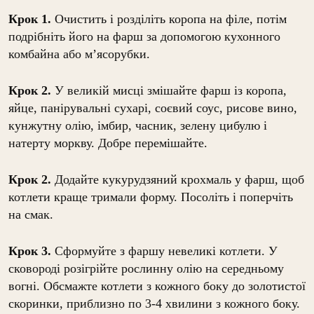
Крок 1.
Очистить і розділіть коропа на філе, потім
подрібніть його на фарш за допомогою кухонного
комбайна або м’ясорубки.
Крок 2.
У великій мисці змішайте фарш із коропа,
яйце, панірувальні сухарі, соєвий соус, рисове вино,
кунжутну олію, імбир, часник, зелену цибулю і
натерту моркву. Добре перемішайте.
Крок 2.
Додайте кукурудзяний крохмаль у фарш, щоб
котлети краще тримали форму. Посоліть і поперчіть
на смак.
Крок 3.
Сформуйте з фаршу невеликі котлети. У
сковороді розігрійте рослинну олію на середньому
вогні. Обсмажте котлети з кожного боку до золотистої
скоринки, приблизно по 3-4 хвилини з кожного боку.