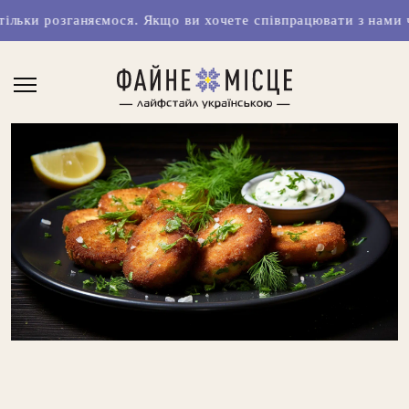
ємося. Якщо ви хочете співпрацювати з нами чи маєте класн