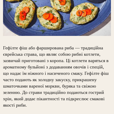
Гефілте фіш або фарширована риба — традиційна
єврейська страва, що являє собою рибні котлети,
зазвичай приготовані з коропа. Ці котлети варяться в
ароматному бульйоні з додаванням овочів і спецій,
що надає їм ніжного і насиченого смаку. Гефілте фіш
часто подають як холодну закуску, прикрашену
шматочками вареної моркви, буряка та свіжою
зеленню. До страви традиційно подаються гострий
хрін, який додає пікантності та підкреслює смакові
якості риби.