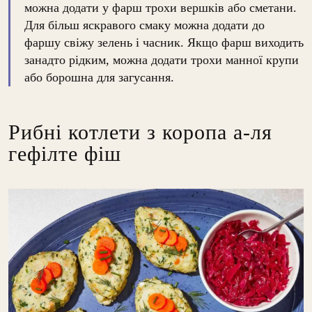
можна додати у фарш трохи вершків або сметани.
Для більш яскравого смаку можна додати до
фаршу свіжу зелень і часник. Якщо фарш виходить
занадто рідким, можна додати трохи манної крупи
або борошна для загусання.
Рибні котлети з коропа а-ля
гефілте фіш