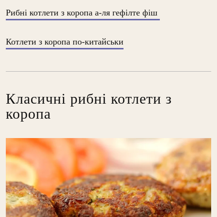
Рибні котлети з коропа а-ля гефілте фіш
Котлети з коропа по-китайськи
Класичні рибні котлети з
коропа