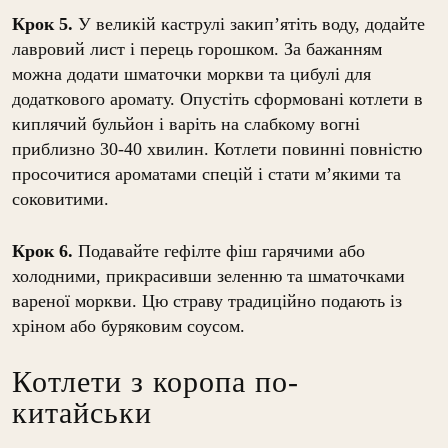
Крок 5.
У великій каструлі закип’ятіть воду, додайте
лавровий лист і перець горошком. За бажанням
можна додати шматочки моркви та цибулі для
додаткового аромату. Опустіть сформовані котлети в
киплячий бульйон і варіть на слабкому вогні
приблизно 30-40 хвилин. Котлети повинні повністю
просочитися ароматами спецій і стати м’якими та
соковитими.
Крок 6.
Подавайте гефілте фіш гарячими або
холодними, прикрасивши зеленню та шматочками
вареної моркви. Цю страву традиційно подають із
хріном або буряковим соусом.
Котлети з коропа по-
китайськи