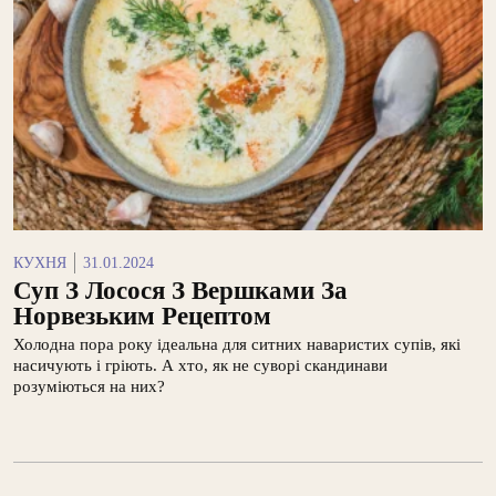
КУХНЯ
31.01.2024
Суп З Лосося З Вершками За
Норвезьким Рецептом
Холодна пора року ідеальна для ситних наваристих супів, які
насичують і гріють. А хто, як не суворі скандинави
розуміються на них?