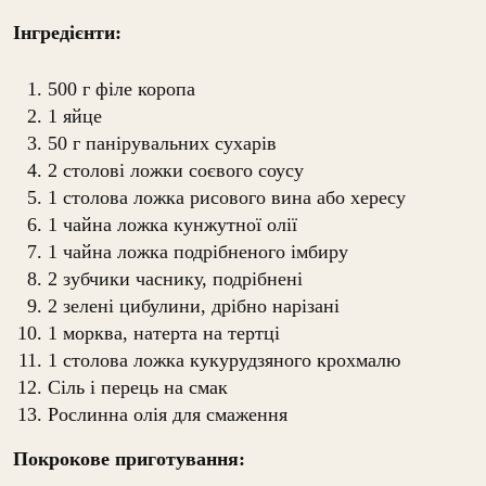
Інгредієнти:
500 г філе коропа
1 яйце
50 г панірувальних сухарів
2 столові ложки соєвого соусу
1 столова ложка рисового вина або хересу
1 чайна ложка кунжутної олії
1 чайна ложка подрібненого імбиру
2 зубчики часнику, подрібнені
2 зелені цибулини, дрібно нарізані
1 морква, натерта на тертці
1 столова ложка кукурудзяного крохмалю
Сіль і перець на смак
Рослинна олія для смаження
Покрокове приготування: