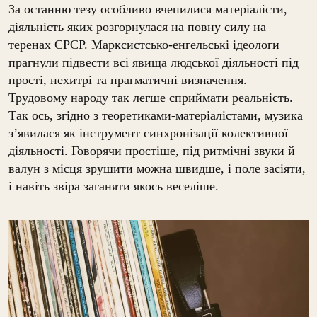
За останню тезу особливо вчепилися матеріалісти,
діяльність яких розгорнулася на повну силу на
теренах СРСР. Марксистсько-енгельські ідеологи
прагнули підвести всі явища людської діяльності під
прості, нехитрі та прагматичні визначення.
Трудовому народу так легше сприймати реальність.
Так ось, згідно з теоретиками-матеріалістами, музика
з’явилася як інструмент синхронізації колективної
діяльності. Говорячи простіше, під ритмічні звуки й
валун з місця зрушити можна швидше, і поле засіяти,
і навіть звіра заганяти якось веселіше.