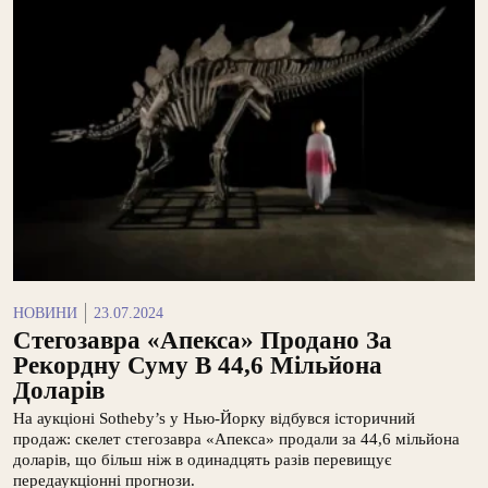
НОВИНИ
23.07.2024
Стегозавра «Апекса» Продано За
Рекордну Суму В 44,6 Мільйона
Доларів
На аукціоні Sotheby’s у Нью-Йорку відбувся історичний
продаж: скелет стегозавра «Апекса» продали за 44,6 мільйона
доларів, що більш ніж в одинадцять разів перевищує
передаукціонні прогнози.