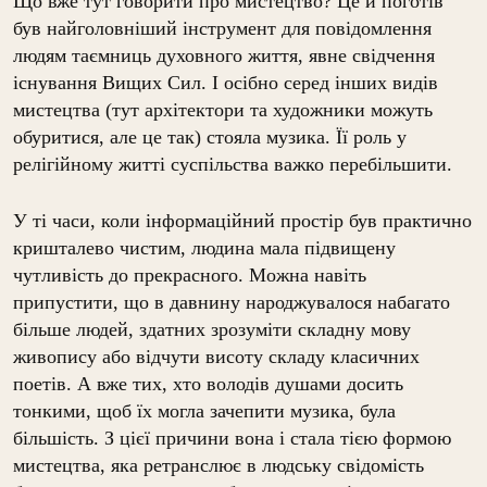
Що вже тут говорити про мистецтво? Це й поготів
був найголовніший інструмент для повідомлення
людям таємниць духовного життя, явне свідчення
існування Вищих Сил. І осібно серед інших видів
мистецтва (тут архітектори та художники можуть
обуритися, але це так) стояла музика. Її роль у
релігійному житті суспільства важко перебільшити.
У ті часи, коли інформаційний простір був практично
кришталево чистим, людина мала підвищену
чутливість до прекрасного. Можна навіть
припустити, що в давнину народжувалося набагато
більше людей, здатних зрозуміти складну мову
живопису або відчути висоту складу класичних
поетів. А вже тих, хто володів душами досить
тонкими, щоб їх могла зачепити музика, була
більшість. З цієї причини вона і стала тією формою
мистецтва, яка ретранслює в людську свідомість