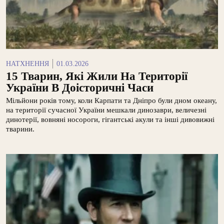
НАТХНЕННЯ
01.03.2026
15 Тварин, Які Жили На Території
України В Доісторичні Часи
Мільйони років тому, коли Карпати та Дніпро були дном океану,
на території сучасної України мешкали динозаври, величезні
динотерії, вовняні носороги, гігантські акули та інші дивовижні
тварини.