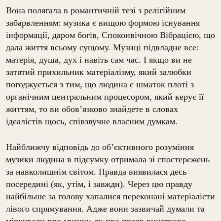
Вона полягала в романтичній тезі з релігійним
забарвленням: музика є вищою формою існування
інформації, даром богів, Споконвічною Вібрацією, що
дала життя всьому сущому. Музиці підвладне все:
матерія, душа, дух і навіть сам час. І якщо ви не
затятий прихильник матеріалізму, який залюбки
погоджується з тим, що людина є шматок плоті з
органічним центральним процесором, який керує її
життям, то ви обов’язково знайдете в словах
ідеалістів щось, співзвучне власним думкам.
Найближчу відповідь до об’єктивного розуміння
музики людина в підсумку отримала зі спостережень
за навколишнім світом. Правда виявилася десь
посередині (як, утім, і завжди). Через цю правду
найбільше за голову хапалися переконані матеріалісти
лівого спрямування. Адже вони зазвичай думали та
міркували про музику, як про прояв винятково