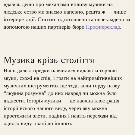
вдався: дещо про механізми впливу музики на
людське єство ми знаємо напевно, решта ж — лише
інтерпретації. Статтю підготовлено та перекладено за
допомогою наших партнерів бюро
Профпереклад
.
Музика крізь століття
Наші далекі предки навчилися видавати горлові
звуки, схожі на спів, і грати на найпримітивніших
музичних інструментах ще тоді, коли горду назву
“людина розумна” до них навряд чи можна було
віднести. Історія музики — це наочна ілюстрація
історії всього нашого виду, через яку можна
простежити злети, падіння і навіть переходи від
одного виду праці до іншого.