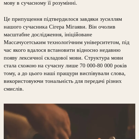
мову в сучасному її розумінні.
Це припущення підтвердилося завдяки зусиллям
нашого сучасника Сігера Мігаяви. Він очолив
масштабне дослідження, ініційоване
Массачусетським технологічним університетом, під
час якого вдалося встановити відносно недавню
появу лексичної складової мови. Структура мови
стала схожою на сучасну лише 70 000-80 000 років
тому, а до цього наші пращури виспівували слова,
використовуючи тональність для передачі різних
смислів.