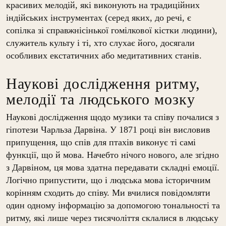
красивих мелодій, які виконують на традиційних
індійських інструментах (серед яких, до речі, є
сопілка зі справжнісінької гомілкової кістки людини),
служитель культу і ті, хто слухає його, досягали
особливих екстатичних або медитативних станів.
Наукові дослідження ритму,
мелодії та людського мозку
Наукові дослідження щодо музики та співу почалися з
гіпотези Чарльза Дарвіна. У 1871 році він висловив
припущення, що спів для птахів виконує ті самі
функції, що й мова. Начебто нічого нового, але згідно
з Дарвіном, ця мова здатна передавати складні емоції.
Логічно припустити, що і людська мова історичним
корінням сходить до співу. Ми вчилися повідомляти
один одному інформацію за допомогою тональності та
ритму, які лише через тисячоліття склалися в людську