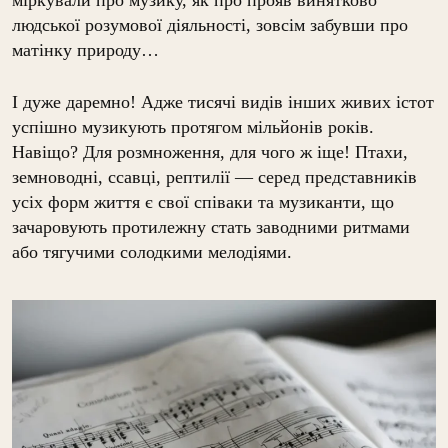
людської розумової діяльності, зовсім забувши про
матінку природу…
І дуже даремно! Адже тисячі видів інших живих істот
успішно музикують протягом мільйонів років.
Навіщо? Для розмноження, для чого ж іще! Птахи,
земноводні, ссавці, рептилії — серед представників
усіх форм життя є свої співаки та музиканти, що
зачаровують протилежну стать заводними ритмами
або тягучими солодкими мелодіями.