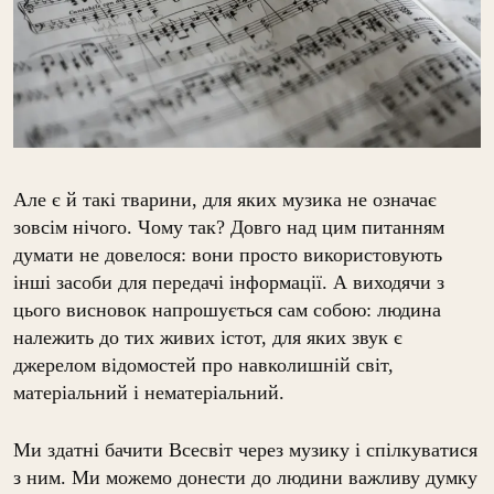
Але є й такі тварини, для яких музика не означає
зовсім нічого. Чому так? Довго над цим питанням
думати не довелося: вони просто використовують
інші засоби для передачі інформації. А виходячи з
цього висновок напрошується сам собою: людина
належить до тих живих істот, для яких звук є
джерелом відомостей про навколишній світ,
матеріальний і нематеріальний.
Ми здатні бачити Всесвіт через музику і спілкуватися
з ним. Ми можемо донести до людини важливу думку