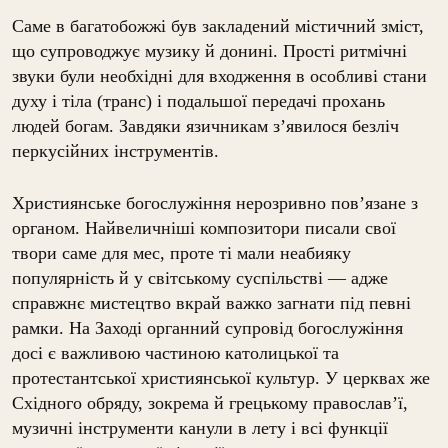
Саме в багатобожжі був закладений містичний зміст,
що супроводжує музику й донині. Прості ритмічні
звуки були необхідні для входження в особливі стани
духу і тіла (транс) і подальшої передачі прохань
людей богам. Завдяки язичникам з’явилося безліч
перкусійних інструментів.
Християнське богослужіння нерозривно пов’язане з
органом. Найвеличніші композитори писали свої
твори саме для мес, проте ті мали неабияку
популярність й у світському суспільстві — адже
справжнє мистецтво вкрай важко загнати під певні
рамки. На Заході органний супровід богослужіння
досі є важливою частиною католицької та
протестантської християнської культур. У церквах же
Східного обряду, зокрема й грецькому православ’ї,
музичні інструменти канули в лету і всі функції