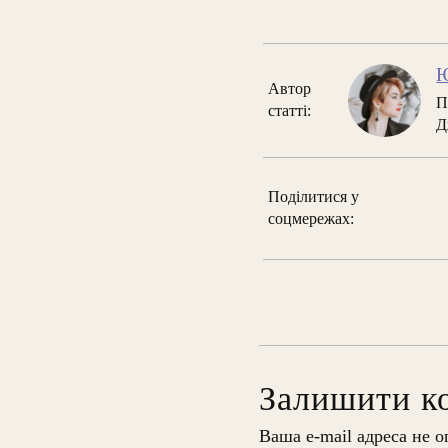
Ю
Автор
П
статті:
Д
Поділитися у
соцмережах:
Залишити к
Ваша e-mail адреса не 