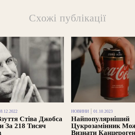
Схожі публікації
18.12.2022
НОВИНИ
01.10.2023
Взуття Стіва Джобса
Найпопулярніший
и За 218 Тисяч
Цукрозамінник Мо
в
Визнати Канцероге