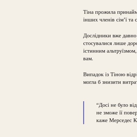
Тіна прожила принаймн
інших членів сім’ї та 
Дослідники вже давно 
стосувалися лише доро
істинним альтруїзмом,
вам.
Випадок із Тіною відрі
могла б знизити витра
“Досі не було ві
не зможе її пове
каже Мерседес К