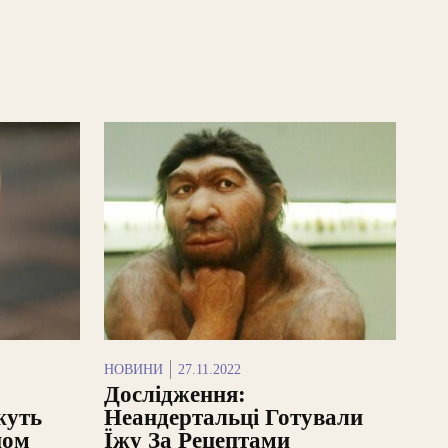
НОВИНИ
27.11.2022
Дослідження:
жуть
Неандертальці Готували
ном
Їжу За Рецептами