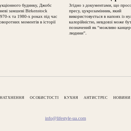
укціонного будинку, Джобс
Згідно з документами, що прос
неві замшеві Birkenstock
пресу, цукрозамінник, який
1970-х та 1980-х роках під час
використовується в напоях із н
оворотних моментів в історії
калорійністю, невдовзі може бу
позначений як “можливо канцер
людини”.
НАТХНЕННЯ
ОСОБИСТОСТІ
КУХНЯ
АНТИСТРЕС
НОВИНИ
info@lifestyle-ua.com