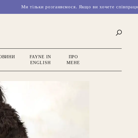
и тільки розганяємося. Якщо ви хочете співпрацювати з на
ОВИНИ
FAYNE IN
ПРО
ENGLISH
МЕНЕ