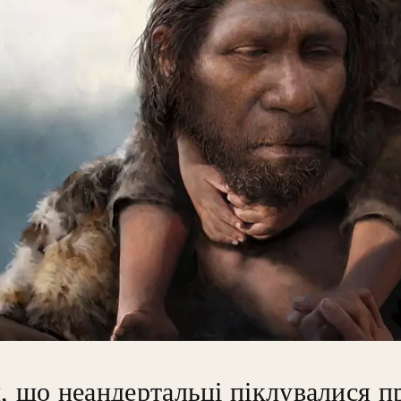
, що неандертальці піклувалися пр