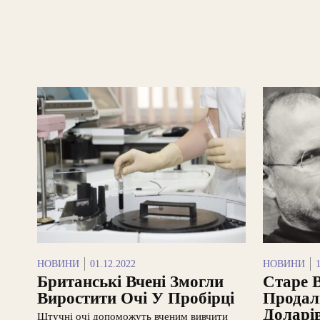
НОВИНИ
01.12.2022
НОВИНИ
Британські Вчені Змогли
Старе 
Виростити Очі У Пробірці
Продал
Доларі
Штучні очі допоможуть вченим вивчити