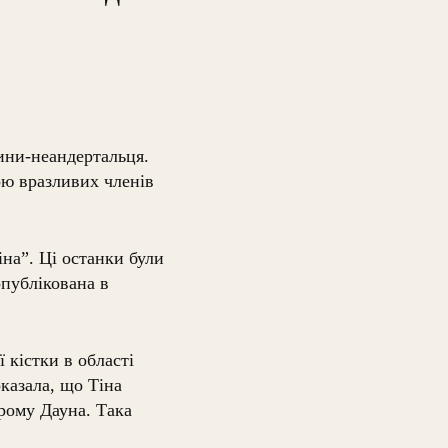
ини-неандертальця.
ою вразливих членів
іна”. Ці останки були
опублікована в
 кістки в області
казала, що Тіна
рому Дауна. Така