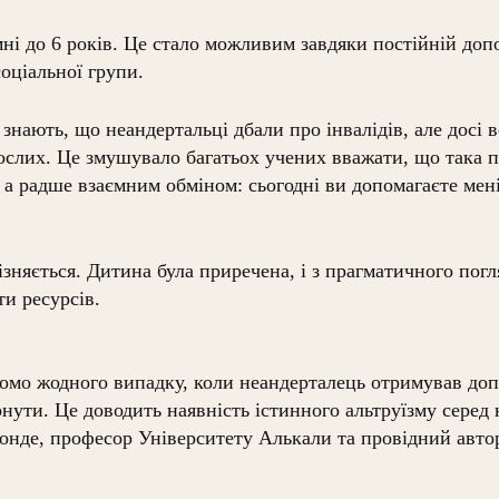
і до 6 років. Це стало можливим завдяки постійній допом
соціальної групи.
знають, що неандертальці дбали про інвалідів, але досі в
слих. Це змушувало багатьох учених вважати, що така п
 а радше взаємним обміном: сьогодні ви допомагаєте мен
зняється. Дитина була приречена, і з прагматичного погля
ти ресурсів.
домо жодного випадку, коли неандерталець отримував доп
рнути. Це доводить наявність істинного альтруїзму серед
онде, професор Університету Алькали та провідний авто