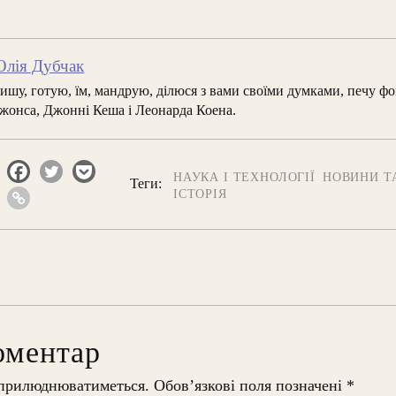
лія Дубчак
ишу, готую, їм, мандрую, ділюся з вами своїми думками, печу фо
жонса, Джонні Кеша і Леонарда Коена.
НАУКА І ТЕХНОЛОГІЇ
НОВИНИ ТА
Теги:
ІСТОРІЯ
оментар
оприлюднюватиметься.
Обов’язкові поля позначені
*