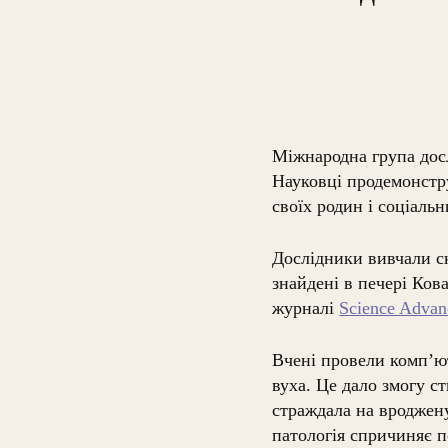
Міжнародна група дос
Науковці продемонстр
своїх родин і соціальн
Дослідники вивчали ск
знайдені в печері Кова
журналі
Science Advan
Вчені провели комп’ют
вуха. Це дало змогу с
страждала на вроджену
патологія спричиняє п