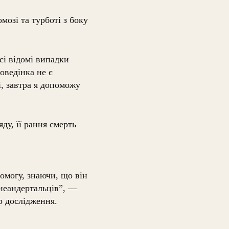
озі та турботі з боку
сі відомі випадки
оведінка не є
і, завтра я допоможу
ду, її рання смерть
омогу, знаючи, що він
 неандертальців”, —
р дослідження.