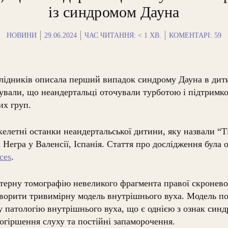
із синдромом Дауна
НОВИНИ
29.06.2024
ЧАС ЧИТАННЯ:
< 1
ХВ.
КОМЕНТАРІ: 59
лідників описала перший випадок синдрому Дауна в дит
ували, що неандертальці оточували турботою і підтримк
их груп.
елетні останки неандертальської дитини, яку назвали “Т
 Негра у Валенсії, Іспанія. Стаття про дослідження була 
ces
.
ерну томографію невеликого фрагмента правої скроневої
творити тривимірну модель внутрішнього вуха. Модель по
 патологію внутрішнього вуха, що є однією з ознак синд
огіршення слуху та постійні запаморочення.