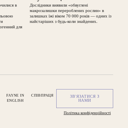
очилися в
Дослідники виявили «обвуглені
макрозалишки перероблених рослин» в
ульовою
залишках їжі віком 70 000 років — одних із
ти
найстаріших з будь-коли знайдених.
огенний для
FAYNE IN
СПІВПРАЦЯ
ЗВ'ЯЗАТИСЯ З
ENGLISH
НАМИ
Політика конфіденційності