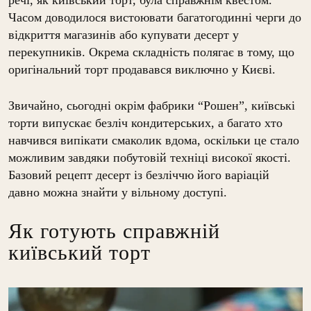
речі, як київський торт, була справжнім квестом.
Часом доводилося вистоювати багатогодинні черги до
відкриття магазинів або купувати десерт у
перекупників. Окрема складність полягає в тому, що
оригінальний торт продавався виключно у Києві.
Звичайно, сьогодні окрім фабрики “Рошен”, київські
торти випускає безліч кондитерських, а багато хто
навчився випікати смаколик вдома, оскільки це стало
можливим завдяки побутовій техніці високої якості.
Базовий рецепт десерт із безліччю його варіацій
давно можна знайти у вільному доступі.
Як готують справжній
київський торт