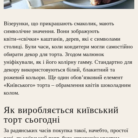
Візерунки, що прикрашають смаколик, мають
символічне значення. Вони зображують
квіти-«свічки» каштанів, дерев, які є символами
столиці. Були часи, коли кондитери могли самостійно
обирати декор для торта. Згодом малюнок
уніфікували, як і його колірну гамму. Стандартно для
декору використовуються білий, блакитний та
рожевий кольори. Ще один обов’язковий елемент
«Київського» торта – обрамлення квітів шоколадним
колом.
Як виробляється київський
торт сьогодні
За радянських часів покупка такої, начебто, простої