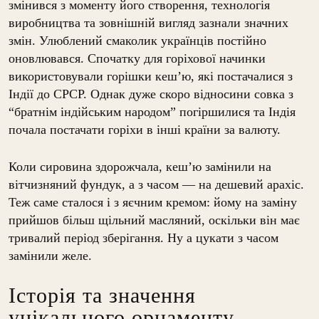
змінився з моменту його створення, технологія
виробництва та зовнішній вигляд зазнали значних
змін. Улюблений смаколик українців постійно
оновлювався. Спочатку для горіхової начинки
використовували горішки кеш’ю, які постачалися з
Індії до СРСР.
Однак дуже скоро відносини совка з
“братнім індійським народом” погіршилися та Індія
почала постачати горіхи в інші країни за валюту.
Коли сировина здорожчала, кеш’ю замінили на
вітчизняний фундук, а з часом — на дешевий арахіс.
Теж саме сталося і з яєчним кремом: йому на заміну
прийшов більш щільний масляний, оскільки він має
тривалий період зберігання. Ну а цукати з часом
замінили желе.
Історія та значення
унікального орнаменту