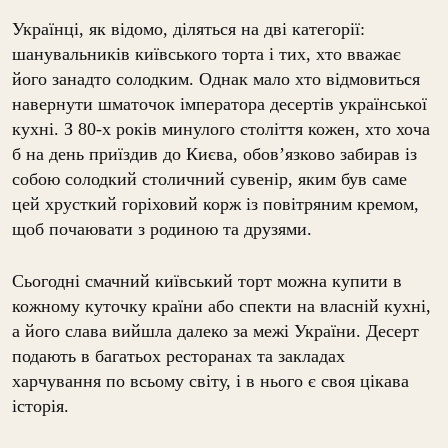
Українці, як відомо, діляться на дві категорії:
шанувальників київського торта і тих, хто вважає
його занадто солодким. Однак мало хто відмовиться
навернути шматочок імператора десертів української
кухні. З 80-х років минулого століття кожен, хто хоча
б на день приїздив до Києва, обов’язково забирав із
собою солодкий столичний сувенір, яким був саме
цей хрусткий горіховий корж із повітряним кремом,
щоб почаювати з родиною та друзями.
Сьогодні смачний київський торт можна купити в
кожному куточку країни або спекти на власній кухні,
а його слава вийшла далеко за межі України. Десерт
подають в багатьох ресторанах та закладах
харчування по всьому світу, і в нього є своя цікава
історія.