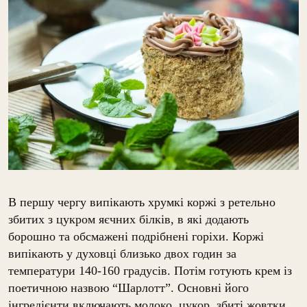
В першу чергу випікають хрумкі коржі з ретельно
збитих з цукром яєчних білків, в які додають
борошно та обсмажені подрібнені горіхи. Коржі
випікають у духовці близько двох годин за
температури 140-160 градусів. Потім готують крем із
поетичною назвою “Шарлотт”. Основні його
інгредієнти включають молоко, цукор, збиті жовтки