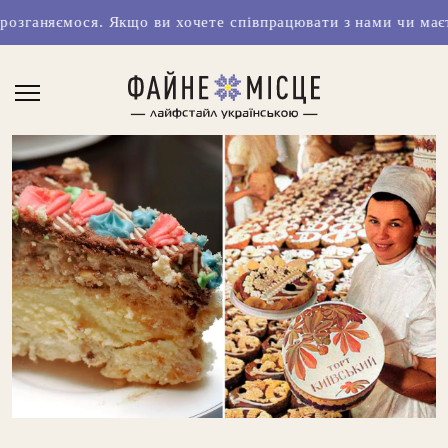
Якщо ви хочете співпрацювати з нами чи маєте класні ідеї,