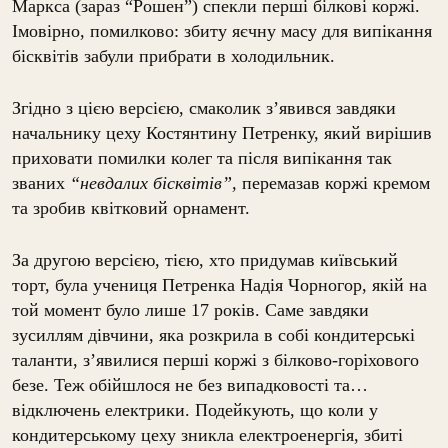
Маркса (зараз “Рошен”) спекли перші білкові коржі.
Імовірно, помилково: збиту яєчну масу для випікання
бісквітів забули прибрати в холодильник.
Згідно з цією версією, смаколик з’явився завдяки
начальнику цеху Костянтину Петренку, який вирішив
приховати помилки колег та після випікання так
званих
“невдалих бісквітів”,
перемазав коржі кремом
та зробив квітковий орнамент.
За другою версією, тією, хто придумав київський
торт, була учениця Петренка Надія Чорногор, якій на
той момент було лише 17 років. Саме завдяки
зусиллям дівчини, яка розкрила в собі кондитерські
таланти, з’явилися перші коржі з білково-горіхового
безе. Теж обійшлося не без випадковості та…
відключень електрики. Подейкують, що коли у
кондитерському цеху зникла електроенергія, збиті