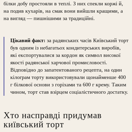
білки добу простояли в теплі. З них спекли коржі й,
на подив кухарів, на смак вони вийшли кращими, а
на вигляд — пишнішими за традиційні.
Цікавий факт:
за радянських часів Київський торт
був одним із небагатьох кондитерських виробів,
які експортувалися за кордон як символ високої
якості радянської харчової промисловості.
Відповідно до запатентованого рецепта, на один
кілограм торту використовували щонайменше 400
г білкової основи з горіхами та 600 г крему. Таким
чином, торт став взірцем соціалістичного достатку.
Хто насправді придумав
київський торт