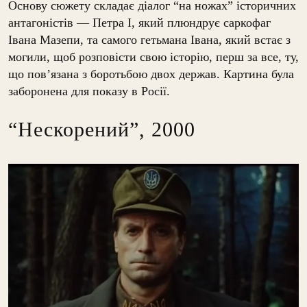
Основу сюжету складає діалог “на ножах” історичних
антагоністів — Петра I, який плюндрує саркофаг
Івана Мазепи, та самого гетьмана Івана, який встає з
могили, щоб розповісти свою історію, перш за все, ту,
що пов’язана з боротьбою двох держав. Картина була
заборонена для показу в Росії.
“Нескорений”, 2000