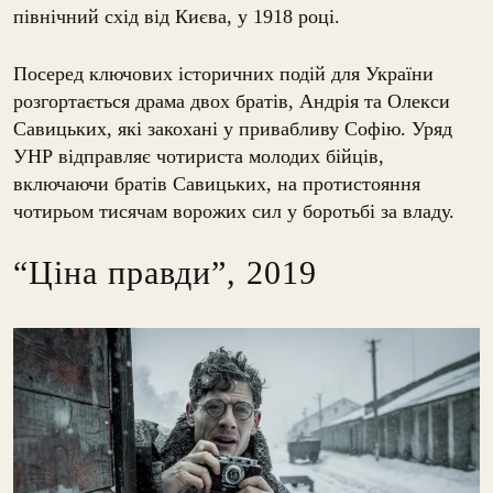
північний схід від Києва, у 1918 році.
Посеред ключових історичних подій для України
розгортається драма двох братів, Андрія та Олекси
Савицьких, які закохані у привабливу Софію. Уряд
УНР відправляє чотириста молодих бійців,
включаючи братів Савицьких, на протистояння
чотирьом тисячам ворожих сил у боротьбі за владу.
“Ціна правди”, 2019