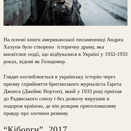
На основі книги американської письменниці Андреа
Халупи було створено історичну драму, яка
висвітлює події, що відбувалися в Україні у 1932-1933
роках, відомі як Голодомор.
Глядач поглиблюється в українську історію через
призму сприйняття британського журналіста Ґарета
Джонса (Джеймс Нортон), який у 1933 році приїхав
до Радянського союзу і без дозволу вирушив в
подорож країною, де він розкрив приголомшливу
правду про злочини режиму.
“Кіборги”, 2017