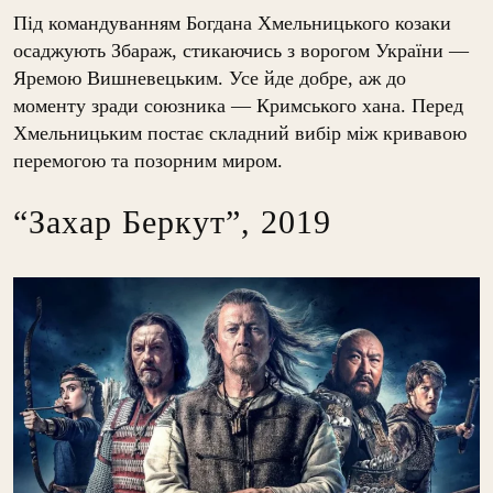
Під командуванням Богдана Хмельницького козаки
осаджують Збараж, стикаючись з ворогом України —
Яремою Вишневецьким. Усе йде добре, аж до
моменту зради союзника — Кримського хана. Перед
Хмельницьким постає складний вибір між кривавою
перемогою та позорним миром.
“Захар Беркут”, 2019