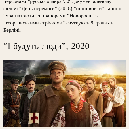
персонажі “русского мира”. У документальному
фільмі “День перемоги” (2018) “нічні вовки” та інші
“ура-патріоти” з прапорами “Новоросії” та
“георгіївськими стрічками” святкують 9 травня в
Берліні.
“І будуть люди”, 2020