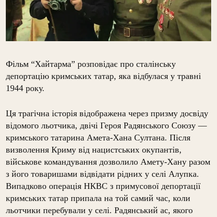
Фільм “Хайтарма” розповідає про сталінську
депортацію кримських татар, яка відбулася у травні
1944 року.
Ця трагічна історія відображена через призму досвіду
відомого льотчика, двічі Героя Радянського Союзу —
кримського татарина Амета-Хана Султана. Після
визволення Криму від нацистських окупантів,
військове командування дозволило Амету-Хану разом
з його товаришами відвідати рідних у селі Алупка.
Випадково операція НКВС з примусової депортації
кримських татар припала на той самий час, коли
льотчики перебували у селі. Радянський ас, якого