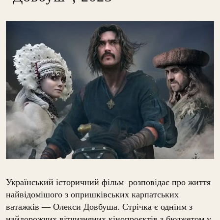
Український історичний фільм розповідає про життя
найвідомішого з опришківських карпатських
ватажків — Олекси Довбуша. Стрічка є одніим з
найдорожчих вітчизняних кінопроєктів з бюджетом у