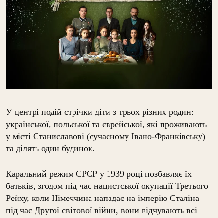
У центрі подій стрічки діти з трьох різних родин:
української, польської та єврейської, які проживають
у місті Станиславові (сучасному Івано-Франківську)
та ділять один будинок.
Каральний режим СРСР у 1939 році позбавляє їх
батьків, згодом під час нацистської окупації Третього
Рейху, коли Німеччина нападає на імперію Сталіна
під час Другої світової війни, вони відчувають всі