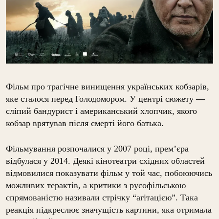
Фільм про трагічне винищення українських кобзарів,
яке сталося перед Голодомором. У центрі сюжету —
сліпий бандурист і американський хлопчик, якого
кобзар врятував після смерті його батька.
Фільмування розпочалися у 2007 році, прем’єра
відбулася у 2014. Деякі кінотеатри східних областей
відмовилися показувати фільм у той час, побоюючись
можливих терактів, а критики з русофільською
спрямованістю називали стрічку “агітацією”. Така
реакція підкреслює значущість картини, яка отримала