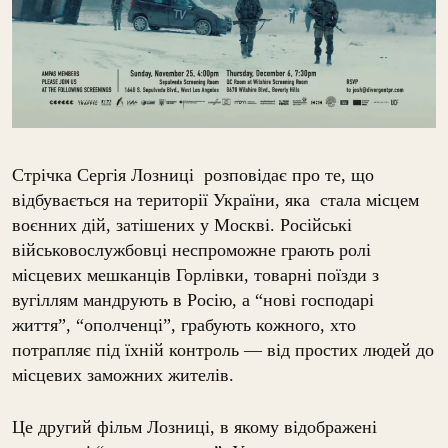
Стрічка Сергія Лозниці розповідає про те, що
відбувається на території України, яка стала місцем
воєнних дій, затішених у Москві. Російські
військовослужбовці неспроможне грають ролі
місцевих мешканців Горлівки, товарні поїзди з
вугіллям мандрують в Росію, а “нові господарі
життя”, “ополченці”, грабують кожного, хто
потрапляє під їхній контроль — від простих людей до
місцевих заможних жителів.
Це другий фільм Лозниці, в якому відображені