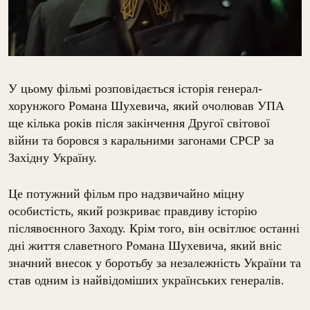
У цьому фільмі розповідається історія генерал-
хорунжого Романа Шухевича, який очолював УПА
ще кілька років після закінчення Другої світової
війни та боровся з каральними загонами СРСР за
Західну Україну.
Це потужний фільм про надзвичайно міцну
особистість, який розкриває правдиву історію
післявоєнного Заходу. Крім того, він освітлює останні
дні життя славетного Романа Шухевича, який вніс
значний внесок у боротьбу за незалежність України та
став одним із найвідоміших українських генералів.