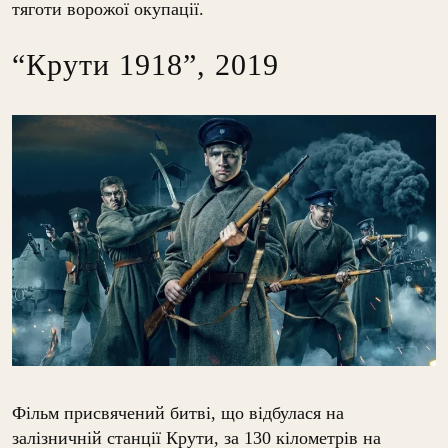
тяготи ворожої окупації.
“Крути 1918”, 2019
Фільм присвячений битві, що відбулася на
залізничній станції Крути, за 130 кілометрів на