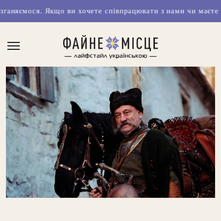
и хочете співпрацювати з нами чи маєте класні ідеї, пишіт