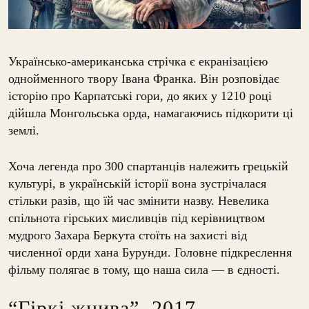
Українсько-американська стрічка є екранізацією
однойменного твору Івана Франка. Він розповідає
історію про Карпатські гори, до яких у 1210 році
дійшла Монгольська орда, намагаючись підкорити ці
землі.
Хоча легенда про 300 спартанців належить грецькій
культурі, в українській історії вона зустрічалася
стільки разів, що їй час змінити назву. Невелика
спільнота гірських мисливців під керівництвом
мудрого Захара Беркута стоїть на захисті від
численної орди хана Бурунди. Головне підкреслення
фільму полягає в тому, що наша сила — в єдності.
“Гіркі жнива”, 2017