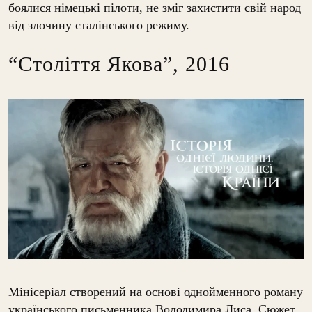
боялися німецькі пілоти, не зміг захистити свій народ
від злочину сталінського режиму.
“Століття Якова”, 2016
Мінісеріал створений на основі однойменного роману
українського письменника Володимира Лиса. Сюжет