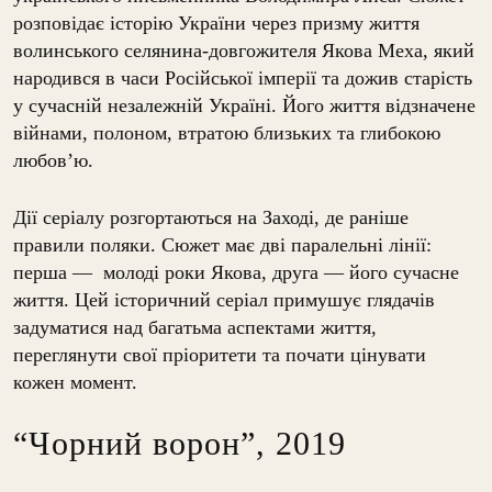
розповідає історію України через призму життя
волинського селянина-довгожителя Якова Меха, який
народився в часи Російської імперії та дожив старість
у сучасній незалежній Україні. Його життя відзначене
війнами, полоном, втратою близьких та глибокою
любов’ю.
Дії серіалу розгортаються на Заході, де раніше
правили поляки. Сюжет має дві паралельні лінії:
перша — молоді роки Якова, друга — його сучасне
життя. Цей історичний серіал примушує глядачів
задуматися над багатьма аспектами життя,
переглянути свої пріоритети та почати цінувати
кожен момент.
“Чорний ворон”, 2019