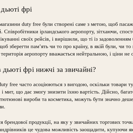
 дьюті фрі
магазини duty free були створені саме з метою, щоб пас
. Співробітники ірландського аеропорту, зітхаючи, спосте
чікуванні своїх рейсів, і вирішили, що ті із задоволенням
щоб зберегти пам’ять чи то про країну, в якій були, чи то
 територія аеропорту вважається нейтральною, і ціни не 
в дьюті фрі нижчі за звичайні?
uty free часто асоціюються з вигодою, оскільки товари т
і мит, що дає змогу знизити їхню вартість. Дійсно, багат
 тютюнові вироби та косметика, можуть бути значно деш
ми.
я брендової продукції, на яку у звичайних торгових точ
андрівників це чудова можливість заощадити, купуючи як