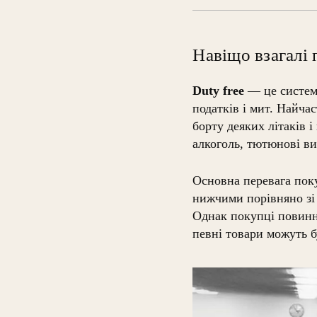
Навіщо взагалі п
Duty free
— це система
податків і мит. Найча
борту деяких літаків 
алкоголь, тютюнові ви
Основна перевага поку
нижчими порівняно зі 
Однак покупці повинні
певні товари можуть 