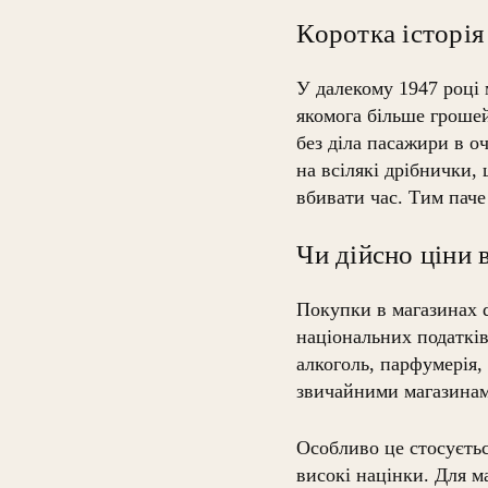
Коротка історія
У далекому 1947 році 
якомога більше грошей
без діла пасажири в о
на всілякі дрібнички, 
вбивати час. Тим паче
Чи дійсно ціни 
Покупки в магазинах d
національних податків 
алкоголь, парфумерія,
звичайними магазина
Особливо це стосуєтьс
високі націнки. Для м