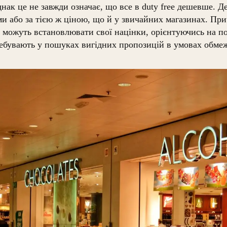
ак це не завжди означає, що все в duty free дешевше.
Де
и або за тією ж ціною, що й у звичайних магазинах. При
ee можуть встановлювати свої націнки, орієнтуючись на п
еребувають у пошуках вигідних пропозицій в умовах обмеж