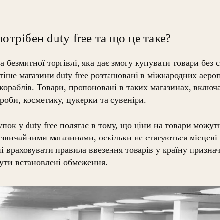
отрібен duty free та що це таке?
 безмитної торгівлі, яка дає змогу купувати товари без 
стіше магазини duty free розташовані в міжнародних аероп
і кораблів. Товари, пропоновані в таких магазинах, вклю
роби, косметику, цукерки та сувеніри.
пок у duty free полягає в тому, що ціни на товари можут
звичайними магазинами, оскільки не стягуються місцеві 
 враховувати правила ввезення товарів у країну признач
бути встановлені обмеження.