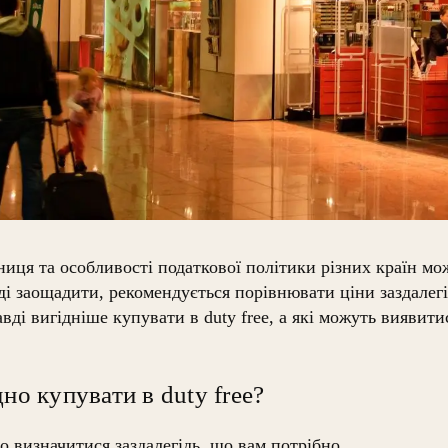
зниця та особливості податкової політики різних країн м
ді заощадити, рекомендується порівнювати ціни заздалегі
авді вигідніше купувати в duty free, а які можуть виявит
дно купувати в duty free?
 визначитися заздалегідь, що вам потрібно.