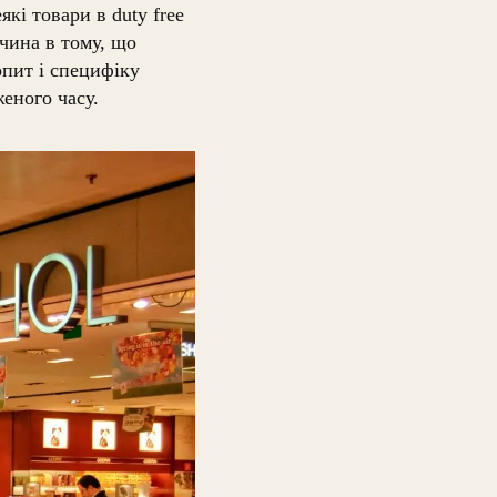
які товари в duty free
чина в тому, що
опит і специфіку
еного часу.