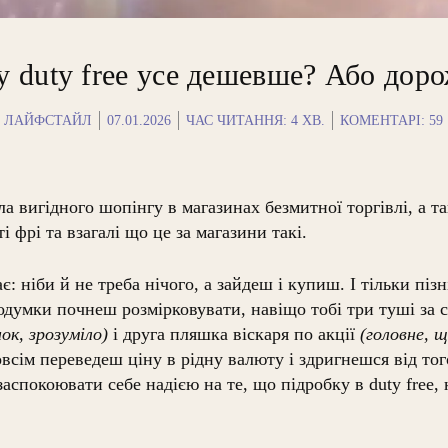
 duty free усе дешевше? Або дор
ЛАЙФСТАЙЛ
07.01.2026
ЧАС ЧИТАННЯ:
4
ХВ.
КОМЕНТАРІ: 59
ла вигідного шопінгу в магазинах безмитної торгівлі, а т
і фрі та взагалі що це за магазини такі.
ає: ніби й не треба нічого, а зайдеш і купиш. І тільки піз
подумки почнеш розмірковувати, навіщо тобі три туші за
к, зрозуміло)
і друга пляшка віскаря по акції
(головне, щ
овсім переведеш ціну в рідну валюту і здригнешся від то
аспокоювати себе надією на те, що підробку в duty free,