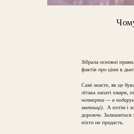
Чому
Зібрала основні прави
фактів про ціни в дьют
Самі знаєте, як це був
літака лапаті хмари, 
четверта — в подаруно
митниці)
.
А потім і з
дорожче. Залишиться з
ніхто не продасть.