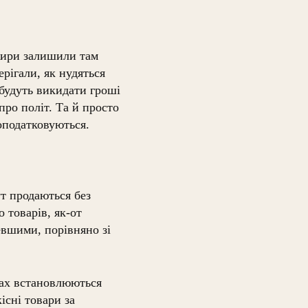
ажири залишили там
рігали, як нудяться
 будуть викидати гроші
 про політ. Та й просто
оподатковуються.
ут продаються без
о товарів, як-от
евшими, порівняно зі
ках встановлюються
існі товари за