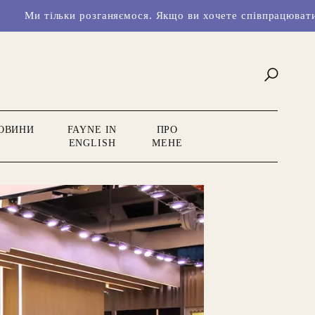
ки розганяємося. Якщо ви хочете співпрацювати з нами чи м
ОВИНИ
FAYNE IN
ПРО
ENGLISH
МЕНЕ