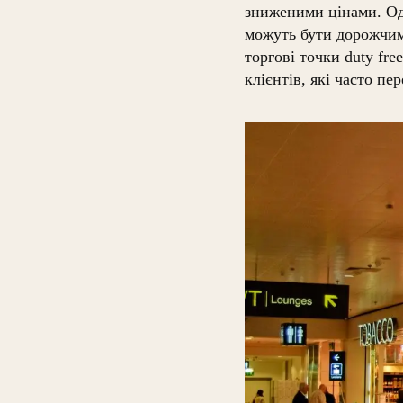
зниженими цінами. Одн
можуть бути дорожчим
торгові точки duty fr
клієнтів, які часто п