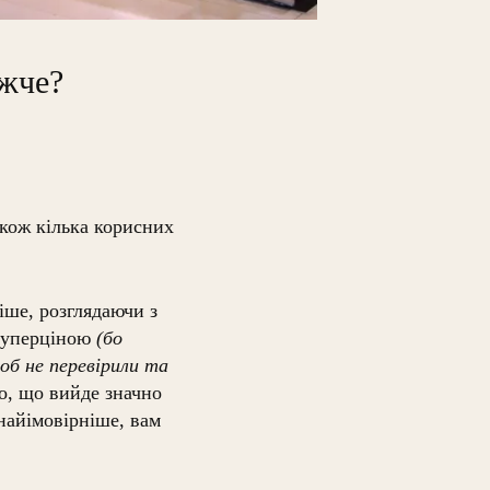
ожче?
акож кілька корисних
ніше, розглядаючи з
 суперціною
(бо
об не перевірили та
го, що вийде значно
 найімовірніше, вам