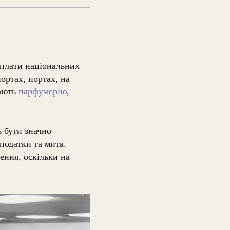
сплати національних
ортах, портах, на
чають
парфумерію
,
ь бути значно
податки та мита.
ення, оскільки на