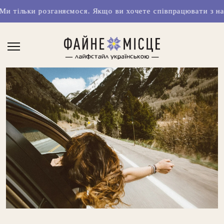
зганяємося. Якщо ви хочете співпрацювати з нами чи маєте 