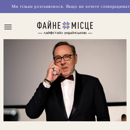
льки розганяємося. Якщо ви хочете співпрацювати з нами чи