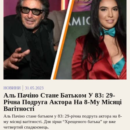
НОВИНИ
31.05.2023
Аль Пачіно Стане Батьком У 83: 29-
Річна Подруга Актора На 8-Му Місяці
Вагітності
Аль Пачіно стане батьком у 83: 29-річна подруга актора на 8-
му місяці вагітності. Для зірки “Хрещеного батька” це вже
четвертий спадкоємець.