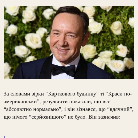
За словами зірки “Карткового будинку” ті “Краси по-
американськи”, результати показали, що все
“абсолютно нормально”, і він зізнався, що “вдячний”,
що нічого “серйознішого” не було. Він зазначив: