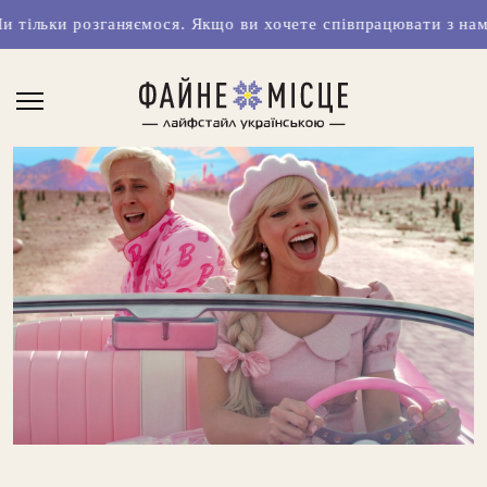
и розганяємося. Якщо ви хочете співпрацювати з нами чи ма