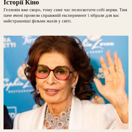
Історії Кіно
Гелловін вже скоро, тому саме час полоскотати собі нерви. Тим
паче вчені провели справжній експеримент і зібрали для вас
найстрашніші фільми жахів у світі.