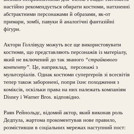
настійно рекомендується обирати костюми, натхненні
абстрактними персонажами й образами, як-от
примари, зомбі, павуки й аналогічні фантазійні
фігури.
Актори Голлівуду можуть все ще використовувати
костюми, що представляють персонажів із матеріалу,
який не включений до так званого
“страйкового
контенту”.
Це, наприклад, персонажі з
мультсеріалів. Однак костюми супергероїв зі всесвітів
тепер також заборонені, попри їхнє походження з
коміксів, оскільки права на них належать компаніям
Disney і Warner Bros. відповідно.
Раян Рейнольдс, відомий актор, який виконав роль
Дедпула, жартома прокоментував нове правило,
розмістивши в соціальних мережах наступний пост: