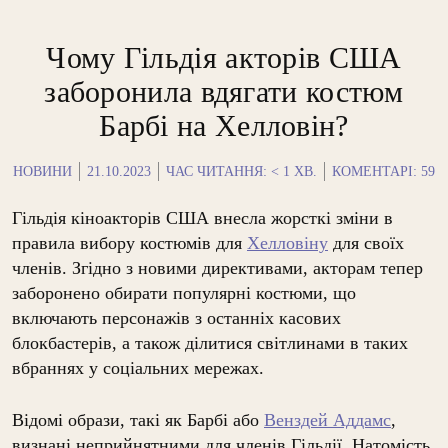
Чому Гільдія акторів США
заборонила вдягати костюм
Барбі на Хелловін?
НОВИНИ
21.10.2023
ЧАС ЧИТАННЯ:
< 1
ХВ.
КОМЕНТАРІ: 59
Гільдія кіноакторів США внесла жорсткі зміни в
правила вибору костюмів для
Хелловіну
для своїх
членів. Згідно з новими директивами, акторам тепер
заборонено обирати популярні костюми, що
включають персонажів з останніх касових
блокбастерів, а також ділитися світлинами в таких
вбраннях у соціальних мережах.
Відомі образи, такі як Барбі або
Венздей Аддамс
,
визнані неприйнятними для членів Гільдії. Натомість