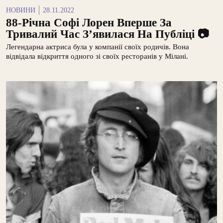
НОВИНИ
28.11.2022
88-Річна Софі Лорен Вперше За
Тривалий Час З’явилася На Публіці 📷
Легендарна актриса була у компанії своїх родичів. Вона
відвідала відкриття одного зі своїх ресторанів у Мілані.