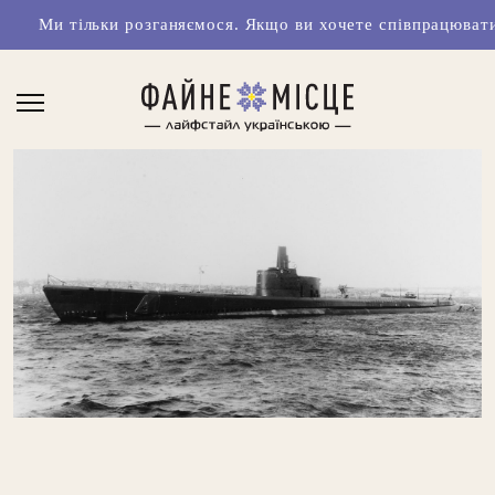
ільки розганяємося. Якщо ви хочете співпрацювати з нами ч