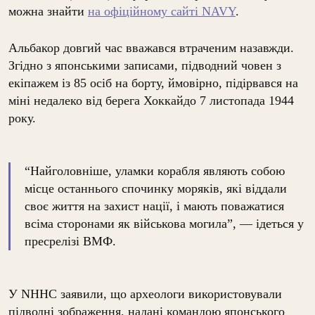
можна знайти
на офіційному сайті NAVY
.
Альбакор довгий час вважався втраченим назавжди.
Згідно з японськими записами, підводний човен з
екіпажем із 85 осіб на борту, ймовірно, підірвався на
міні недалеко від берега Хоккайдо 7 листопада 1944
року.
“Найголовніше, уламки корабля являють собою
місце останнього спочинку моряків, які віддали
своє життя на захист нації, і мають поважатися
всіма сторонами як військова могила”, — ідеться у
пресрелізі ВМФ.
У NHHC заявили, що археологи використовували
підводні зображення, надані командою японського