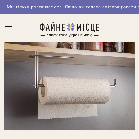
ки розганяємося. Якщо ви хочете співпрацювати з нами чи 