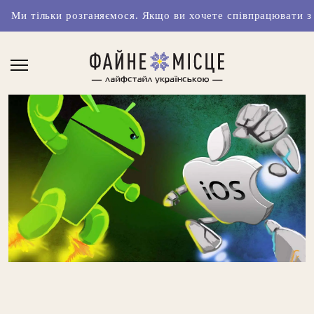
и розганяємося. Якщо ви хочете співпрацювати з нами чи ма