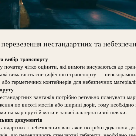
 перевезення нестандартних та небезпеч
а вибір транспорту
 початку чітко оцінити, які вимоги висуваються до тра
нтажі вимагають специфічного транспорту — низькорамни
 або герметичних контейнерів для небезпечних матеріалі
шруту
естандартних вантажів потрібно ретельно планувати мар
ення по висоті мостів або ширині доріг, тому необхідно 
ми на маршруті й мати в запасі альтернативні шляхи.
льних документів
тандартних і небезпечних вантажів потрібні додаткові до
жів, що перевищують стандартні габарити, необхідно зве