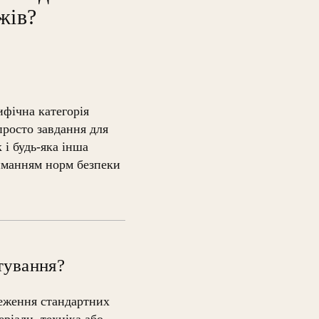
жів?
фічна категорія
 просто завдання для
 і будь-яка інша
риманням норм безпеки
тування?
меження стандартних
ріали, техніка або