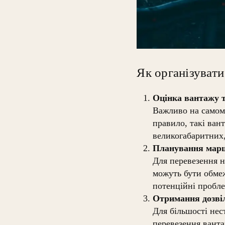
Як організувати
Оцінка вантажу т
Важливо на самому
правило, такі ва
великогабаритних,
Планування мар
Для перевезення н
можуть бути обмеж
потенційні пробле
Отримання дозві
Для більшості нес
перевезення ванта