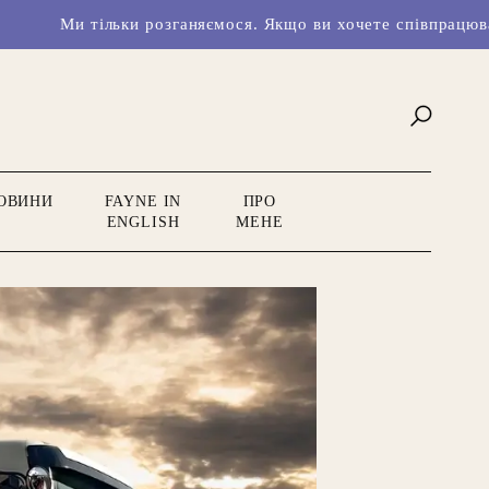
льки розганяємося. Якщо ви хочете співпрацювати з нами чи
ОВИНИ
FAYNE IN
ПРО
ENGLISH
МЕНЕ