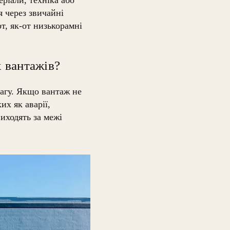
 через звичайні
т, як-от низькорамні
 вантажів?
вагу. Якщо вантаж не
их як аварії,
иходять за межі