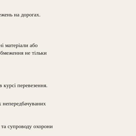
ежень на дорогах.
ні матеріали або
обмеження не тільки
 курсі перевезення.
их непередбачуваних
я та супроводу охорони