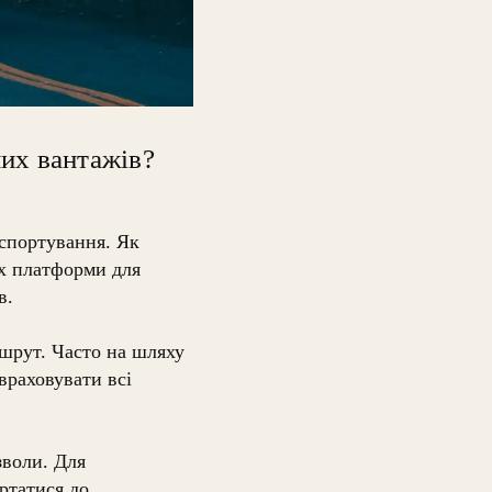
них вантажів?
нспортування. Як
х платформи для
в.
шрут. Часто на шляху
враховувати всі
зволи. Для
ртатися до