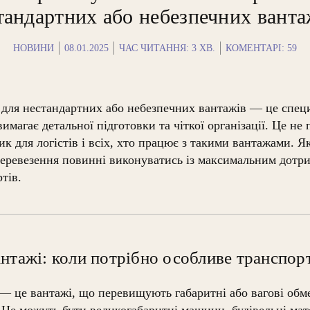
тандартних або небезпечних ванта
НОВИНИ
08.01.2025
ЧАС ЧИТАННЯ:
3
ХВ.
КОМЕНТАРІ: 59
для нестандартних або небезпечних вантажів — це специ
имагає детальної підготовки та чіткої організації. Це не
ик для логістів і всіх, хто працює з такими вантажами. Як
 перевезення повинні виконуватись із максимальним дот
тів.
антажі: коли потрібно особливе транспор
 — це вантажі, що перевищують габаритні або вагові об
 Це можуть бути великогабаритні машини, будівельні мате