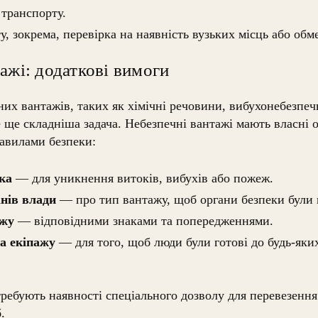
 транспорту.
, зокрема, перевірка на наявність вузьких місць або обм
ажі: додаткові вимоги
их вантажів, таких як хімічні речовини, вибухонебезпеч
 ще складніша задача. Небезпечні вантажі мають власні 
равилами безпеки:
ка
— для уникнення витоків, вибухів або пожеж.
нів влади
— про тип вантажу, щоб органи безпеки були в
ажу
— відповідними знаками та попередженнями.
та екіпажу
— для того, щоб люди були готові до будь-як
требують наявності спеціального дозволу для перевезенн
.