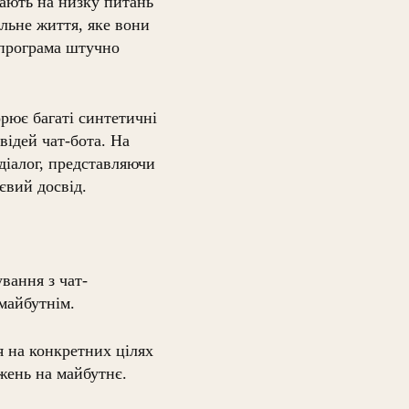
дають на низку питань
еальне життя, яке вони
 програма штучно
орює багаті синтетичні
овідей чат-бота. На
діалог, представляючи
євий досвід.
вання з чат-
майбутнім.
 на конкретних цілях
жень на майбутнє.