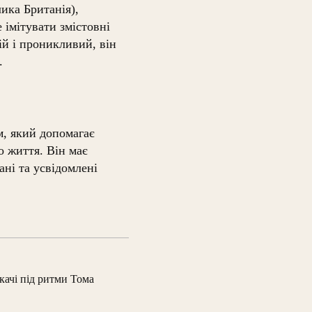
ика Британія),
 імітувати змістовні
ій і проникливий, він
.
м, який допомагає
о життя. Він має
ні та усвідомлені
качі під ритми Тома