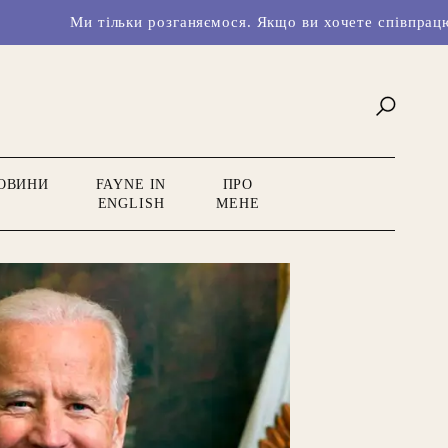
и тільки розганяємося. Якщо ви хочете співпрацювати з нам
ОВИНИ
FAYNE IN
ПРО
ENGLISH
МЕНЕ