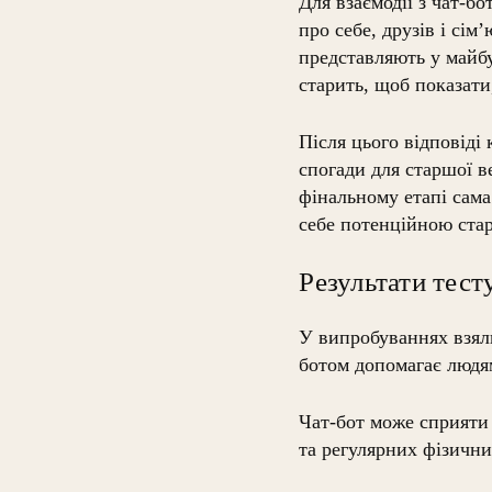
Для взаємодії з чат-б
про себе, друзів і сім
представляють у майб
старить, щоб показати
Після цього відповіді
спогади для старшої ве
фінальному етапі сама
себе потенційною стар
Результати тес
У випробуваннях взяли
ботом допомагає людя
Чат-бот може сприяти
та регулярних фізичн