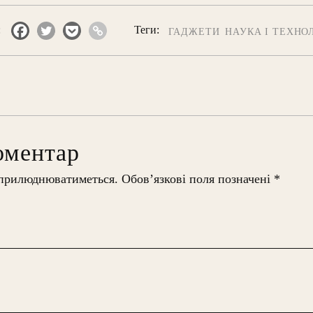
:
Теги:
ГАДЖЕТИ
НАУКА І ТЕХНОЛ
оментар
оприлюднюватиметься.
Обов’язкові поля позначені
*