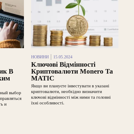
НОВИНИ
15.05.2024
Ключові Відмінності
ик В
Криптовалюти Monero Та
ким
MATIC
Якщо ви плануєте інвестувати в указані
криптовалюти, необхідно визначити
ьный выбор
ключові відмінності між ними та головні
справляться
їхні особливості.
ть и