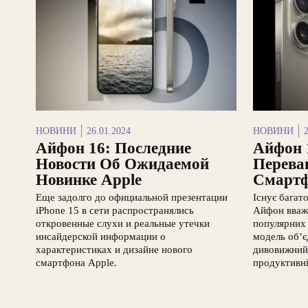
НОВИНИ
26.01.2024
НОВИНИ
Айфон 16: Последние
Айфон 
Новости Об Ожидаемой
Перева
Новинке Apple
Смарт
Еще задолго до официальной презентации
Існує багат
iPhone 15 в сети распространялись
Айфон вваж
откровенные слухи и реальные утечки
популярних 
инсайдерской информации о
модель об’єд
характеристиках и дизайне нового
дивовижний 
смартфона Apple.
продуктивні