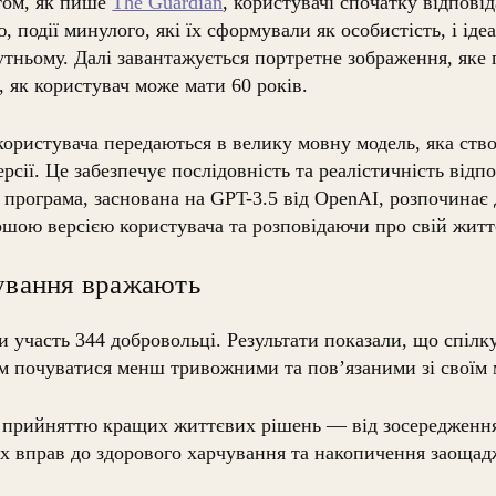
отом, як пише
The Guardian
, користувачі спочатку відпові
’ю, події минулого, які їх сформували як особистість, і ід
утньому. Далі завантажується портретне зображення, яке
, як користувач може мати 60 років.
 користувача передаються в велику мовну модель, яка ств
рсії. Це забезпечує послідовність та реалістичність відп
 програма, заснована на GPT-3.5 від OpenAI, розпочинає 
шою версією користувача та розповідаючи про свій житт
тування вражають
 участь 344 добровольці. Результати показали, що спілку
м почуватися менш тривожними та пов’язаними зі своїм 
 прийняттю кращих життєвих рішень — від зосередження
их вправ до здорового харчування та накопичення заощад